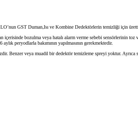
 SOLO’nun GST Duman,Isı ve Kombine Dedektörlerin temizliği için ürett
çerisinde bozulma veya hatalı alarm verme sebebi sensörlerinin toz ve
 6 aylık peryodlarla bakımının yapılmasının gerekmektedir.
. Benzer veya muadil bir dedektör temizleme spreyi yoktur. Ayrıca sol