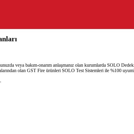
nları
nuzda veya bakım-onarım anlaşmanız olan kurumlarda SOLO Dedektör Te
kalarından olan GST Fire ürünleri SOLO Test Sistemleri ile %100 uyum
.