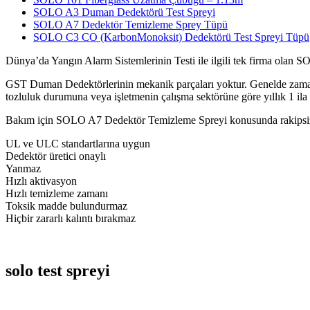
SOLO A3 Duman Dedektörü Test Spreyi
SOLO A7 Dedektör Temizleme Sprey Tüpü
SOLO C3 CO (KarbonMonoksit) Dedektörü Test Spreyi Tüpü
Dünya’da Yangın Alarm Sistemlerinin Testi ile ilgili tek firma olan
GST Duman Dedektörlerinin mekanik parçaları yoktur. Genelde zaman i
tozluluk durumuna veya işletmenin çalışma sektörüne göre yıllık 1 ila
Bakım için SOLO A7 Dedektör Temizleme Spreyi konusunda rakipsizdir
UL ve ULC standartlarına uygun
Dedektör üretici onaylı
Yanmaz
Hızlı aktivasyon
Hızlı temizleme zamanı
Toksik madde bulundurmaz
Hiçbir zararlı kalıntı bırakmaz
solo test spreyi