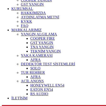
COOPER YANGIN
GST YANGIN
KURUMSAL
HAKKIMIZDA
AYDINLATMA METNİ
KVKK
FAQ
MARKALARIMIZ
YANGIN ALGILAMA
COOPER FIRE
GST YANGIN
TNA YANGIN
TEKNİM YANGIN
YAKA KAMERASI
AFRA
DEDEKTÖR TEST SİSTEMLERİ
SOLO
TUR REHBER
AFRA
ACİL ANONS
HONEYWELL EN54
EATON EN54
RS AUDIO
İLETİŞİM