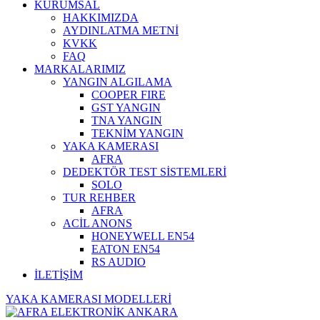
KURUMSAL
HAKKIMIZDA
AYDINLATMA METNİ
KVKK
FAQ
MARKALARIMIZ
YANGIN ALGILAMA
COOPER FIRE
GST YANGIN
TNA YANGIN
TEKNİM YANGIN
YAKA KAMERASI
AFRA
DEDEKTÖR TEST SİSTEMLERİ
SOLO
TUR REHBER
AFRA
ACİL ANONS
HONEYWELL EN54
EATON EN54
RS AUDIO
İLETİŞİM
YAKA KAMERASI MODELLERİ