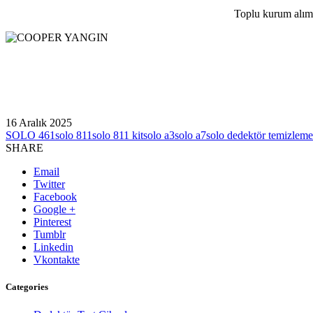
Toplu kurum alım 
16 Aralık 2025
SOLO 461
solo 811
solo 811 kit
solo a3
solo a7
solo dedektör temizleme
SHARE
Email
Twitter
Facebook
Google +
Pinterest
Tumblr
Linkedin
Vkontakte
Categories