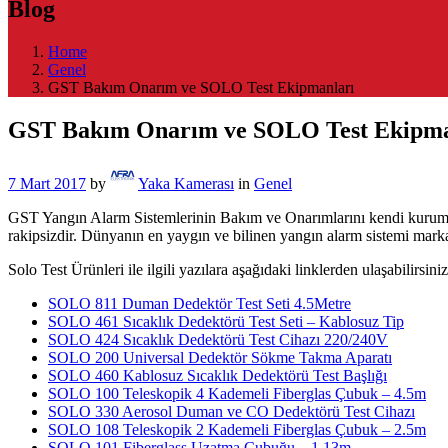
Blog
Home
Genel
GST Bakım Onarım ve SOLO Test Ekipmanları
GST Bakım Onarım ve SOLO Test Ekipma
7 Mart 2017
by
Yaka Kamerası
in
Genel
GST Yangın Alarm Sistemlerinin Bakım ve Onarımlarını kendi kurumu
rakipsizdir. Dünyanın en yaygın ve bilinen yangın alarm sistemi mar
Solo Test Ürünleri ile ilgili yazılara aşağıdaki linklerden ulaşabilirsiniz
SOLO 811 Duman Dedektör Test Seti 4.5Metre
SOLO 461 Sıcaklık Dedektörü Test Seti – Kablosuz Tip
SOLO 424 Sıcaklık Dedektörü Test Cihazı 220/240V
SOLO 200 Universal Dedektör Sökme Takma Aparatı
SOLO 460 Kablosuz Sıcaklık Dedektörü Test Başlığı
SOLO 100 Teleskopik 4 Kademeli Fiberglas Çubuk – 4.5m
SOLO 330 Aerosol Duman ve CO Dedektörü Test Cihazı
SOLO 108 Teleskopik 2 Kademeli Fiberglas Çubuk – 2.5m
SOLO 101 Fiberglass Uzatma Çubuğu – 1.13m