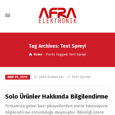
Tag Archives: Test Spreyi
Home
Posts tagged: Test Spreyi
by
Yaka Kamerası
in
Test Spreyi
MAR 05, 2019
Solo Ürünler Hakkında Bilgilendirme
Firmamıza gelen bazı şikayetlerden sonra kamuoyuna
bilgilendirme zorunluluğu oluşmuştur. Bilindiği üzere