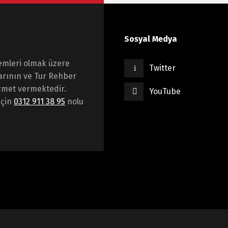
Sosyal Medya
emleri olmak üzere
Twitter
arının ve Tur Rehber
hizmet vermektedir.
YouTube
için
0312 911 38 95
nolu