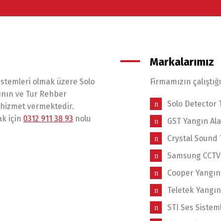
Markalarımız
stemleri olmak üzere Solo
Firmamızın çalıştığ
ının ve Tur Rehber
Solo Detector 
k hizmet vermektedir.
ak için
0312 911 38 93
nolu
GST Yangın Al
Crystal Sound 
Samsung CCTV
Cooper Yangın
Teletek Yangı
STI Ses Sistem