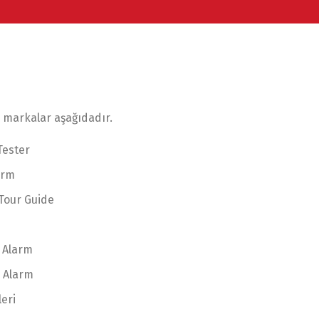
ı markalar aşağıdadır.
Tester
arm
Tour Guide
 Alarm
n Alarm
leri