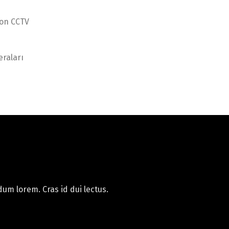
ion CCTV
raları
um lorem. Cras id dui lectus.