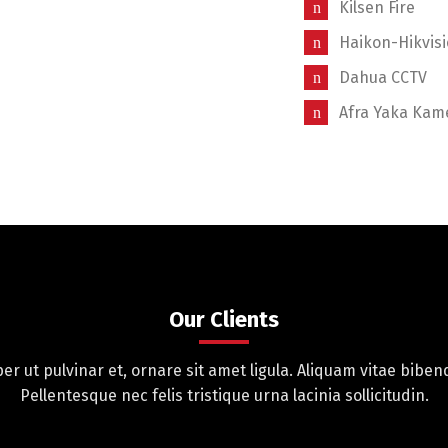
Kilsen Fire
Haikon-Hikvis
Dahua CCTV
Afra Yaka Kame
Our Clients
r ut pulvinar et, ornare sit amet ligula. Aliquam vitae bibend
Pellentesque nec felis tristique urna lacinia sollicitudin.