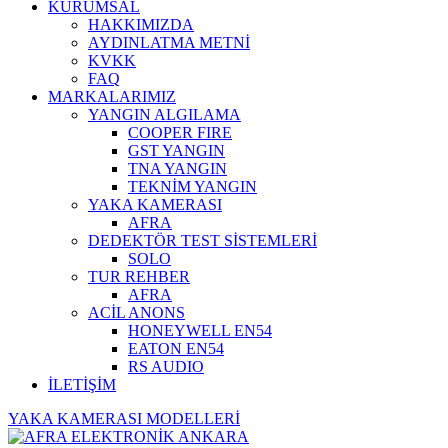
KURUMSAL
HAKKIMIZDA
AYDINLATMA METNİ
KVKK
FAQ
MARKALARIMIZ
YANGIN ALGILAMA
COOPER FIRE
GST YANGIN
TNA YANGIN
TEKNİM YANGIN
YAKA KAMERASI
AFRA
DEDEKTÖR TEST SİSTEMLERİ
SOLO
TUR REHBER
AFRA
ACİL ANONS
HONEYWELL EN54
EATON EN54
RS AUDIO
İLETİŞİM
YAKA KAMERASI MODELLERİ