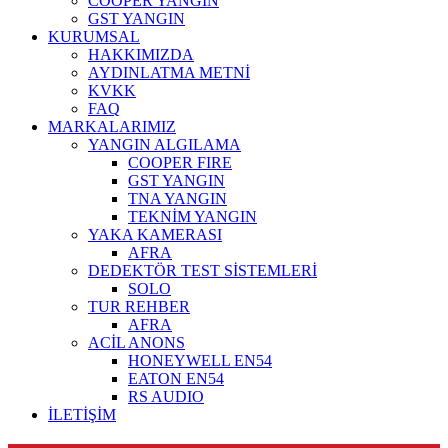
COOPER YANGIN
GST YANGIN
KURUMSAL
HAKKIMIZDA
AYDINLATMA METNİ
KVKK
FAQ
MARKALARIMIZ
YANGIN ALGILAMA
COOPER FIRE
GST YANGIN
TNA YANGIN
TEKNİM YANGIN
YAKA KAMERASI
AFRA
DEDEKTÖR TEST SİSTEMLERİ
SOLO
TUR REHBER
AFRA
ACİL ANONS
HONEYWELL EN54
EATON EN54
RS AUDIO
İLETİŞİM