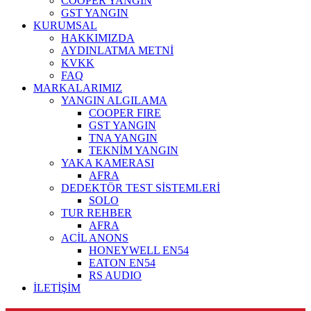
COOPER YANGIN
GST YANGIN
KURUMSAL
HAKKIMIZDA
AYDINLATMA METNİ
KVKK
FAQ
MARKALARIMIZ
YANGIN ALGILAMA
COOPER FIRE
GST YANGIN
TNA YANGIN
TEKNİM YANGIN
YAKA KAMERASI
AFRA
DEDEKTÖR TEST SİSTEMLERİ
SOLO
TUR REHBER
AFRA
ACİL ANONS
HONEYWELL EN54
EATON EN54
RS AUDIO
İLETİŞİM