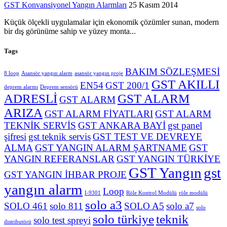
GST Konvansiyonel Yangın Alarmları
25 Kasım 2014
Küçük ölçekli uygulamalar için ekonomik çözümler sunan, modern
bir dış görünüme sahip ve yüzey monta...
Tags
BAKIM SÖZLEŞMESİ
8 loop
Asansör yangın alarm
asansör yangın proje
GST AKILLI
EN54
GST 200/1
deprem alarmı
Deprem sensörü
ADRESLİ
GST ALARM
GST ALARM
ARIZA
GST ALARM FİYATLARI
GST ALARM
TEKNİK SERVİS
GST ANKARA BAYİ
gst panel
şifresi
gst teknik servis
GST TEST VE DEVREYE
ALMA
GST YANGIN ALARM ŞARTNAME
GST
YANGIN REFERANSLAR
GST YANGIN TÜRKİYE
GST Yangın
gst
GST YANGIN İHBAR PROJE
yangın alarm
Loop
I-9301
Röle Kontrol Modülü
röle modülü
solo a3
SOLO 461
solo 811
SOLO A5
solo a7
solo
solo türkiye
teknik
solo test spreyi
distributörü