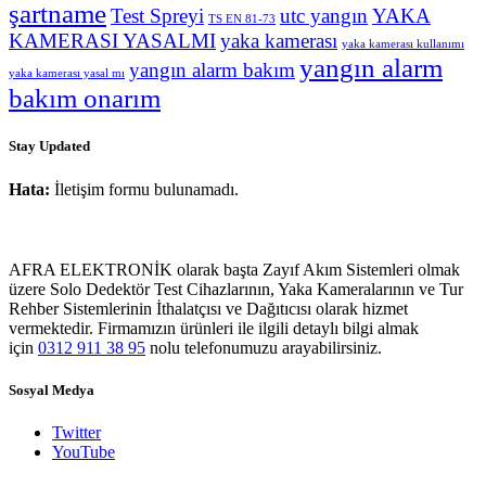
şartname
Test Spreyi
utc yangın
YAKA
TS EN 81-73
KAMERASI YASALMI
yaka kamerası
yaka kamerası kullanımı
yangın alarm
yangın alarm bakım
yaka kamerası yasal mı
bakım onarım
Stay Updated
Hata:
İletişim formu bulunamadı.
AFRA ELEKTRONİK olarak başta Zayıf Akım Sistemleri olmak
üzere Solo Dedektör Test Cihazlarının, Yaka Kameralarının ve Tur
Rehber Sistemlerinin İthalatçısı ve Dağıtıcısı olarak hizmet
vermektedir. Firmamızın ürünleri ile ilgili detaylı bilgi almak
için
0312 911 38 95
nolu telefonumuzu arayabilirsiniz.
Sosyal Medya
Twitter
YouTube