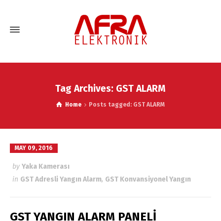
Tag Archives: GST ALARM
Home
Posts tagged: GST ALARM
MAY 09, 2016
by
Yaka Kamerası
in
GST Adresli Yangın Alarm
,
GST Konvansiyonel Yangın
GST YANGIN ALARM PANELİ