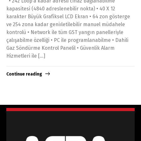
• 242 Loop’a kadar adresli cihaz bağlanabilme
kapasitesi (4840 adreslenebilir nokta) • 40 X 12
karakter Büyük Grafiksel LCD Ekran • 64 zon gösterge
ve 254 zona kadar geniıletilebilir manuel müdahele
kontrolü • Network ile tüm GST yangın panelleriyle
çalışabilme özelliği • PC ile programlanabilme • Dahili
Gaz Söndürme Kontrol Panelil • Güvenlik Alarm
Hizmetleri ile […]
Continue reading