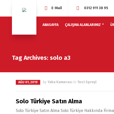
E-Mail
0312 911 38 95
ANASAYFA
ÇALIŞMA ALANLARIMIZ
Ü
Tag Archives: solo a3
by
Yaka Kamerası
in
Test Spreyi
AĞU 01, 2019
Solo Türkiye Satın Alma
Solo Türkiye Satın Alma Solo Türkiye Hakkında Firm