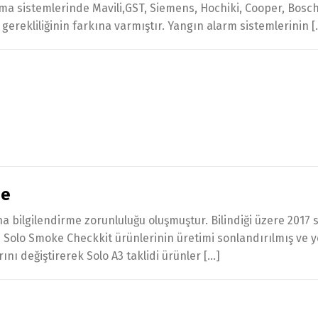
lama sistemlerinde Mavili,GST, Siemens, Hochiki, Cooper, Bos
gerekliliğinin farkına varmıştır. Yangın alarm sistemlerinin [
me
ilgilendirme zorunluluğu oluşmuştur. Bilindiği üzere 2017 son
 ve Solo Smoke Checkkit ürünlerinin üretimi sonlandırılmış ve ye
ını değiştirerek Solo A3 taklidi ürünler […]