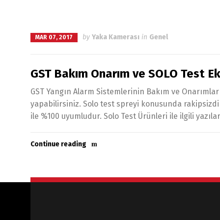
by
Yaka Kamerası
in
Genel
MAR 07, 2017
GST Bakım Onarım ve SOLO Test Ek
GST Yangın Alarm Sistemlerinin Bakım ve Onarımlar
yapabilirsiniz. Solo test spreyi konusunda rakipsizd
ile %100 uyumludur. Solo Test Ürünleri ile ilgili yazıl
Continue reading