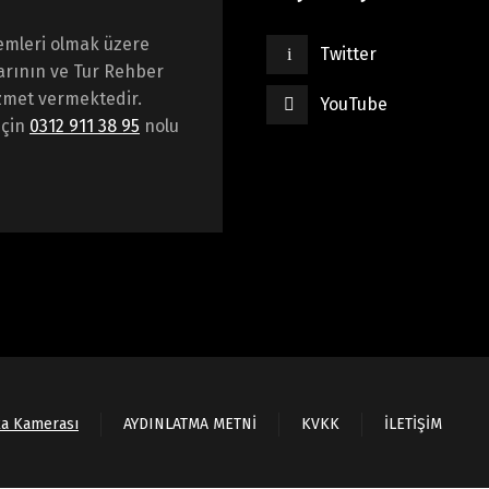
emleri olmak üzere
Twitter
arının ve Tur Rehber
hizmet vermektedir.
YouTube
için
0312 911 38 95
nolu
ka Kamerası
AYDINLATMA METNİ
KVKK
İLETİŞİM