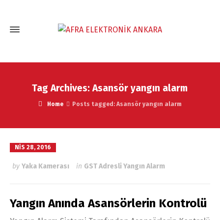
Tag Archives: Asansör yangın alarm
Home
Posts tagged: Asansör yangın alarm
NIS 28, 2016
by
Yaka Kamerası
in
GST Adresli Yangın Alarm
Yangın Anında Asansörlerin Kontrolü