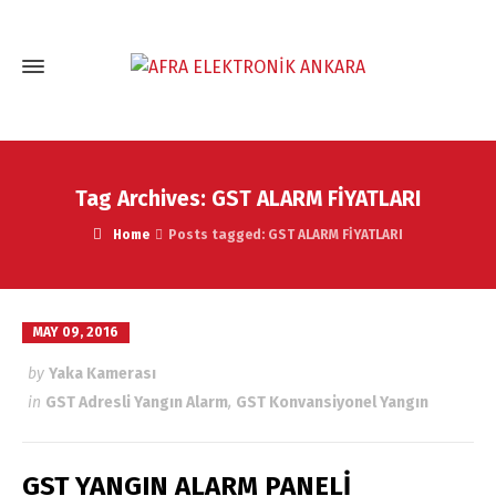
Tag Archives: GST ALARM FİYATLARI
Home
Posts tagged: GST ALARM FİYATLARI
MAY 09, 2016
by
Yaka Kamerası
in
GST Adresli Yangın Alarm
,
GST Konvansiyonel Yangın
GST YANGIN ALARM PANELİ