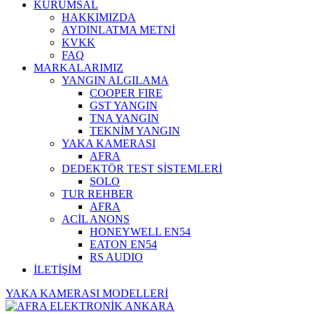
KURUMSAL
HAKKIMIZDA
AYDINLATMA METNİ
KVKK
FAQ
MARKALARIMIZ
YANGIN ALGILAMA
COOPER FIRE
GST YANGIN
TNA YANGIN
TEKNİM YANGIN
YAKA KAMERASI
AFRA
DEDEKTÖR TEST SİSTEMLERİ
SOLO
TUR REHBER
AFRA
ACİL ANONS
HONEYWELL EN54
EATON EN54
RS AUDIO
İLETİŞİM
YAKA KAMERASI MODELLERİ