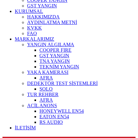
COOPER YANGIN
GST YANGIN
KURUMSAL
HAKKIMIZDA
AYDINLATMA METNİ
KVKK
FAQ
MARKALARIMIZ
YANGIN ALGILAMA
COOPER FIRE
GST YANGIN
TNA YANGIN
TEKNİM YANGIN
YAKA KAMERASI
AFRA
DEDEKTÖR TEST SİSTEMLERİ
SOLO
TUR REHBER
AFRA
ACİL ANONS
HONEYWELL EN54
EATON EN54
RS AUDIO
İLETİŞİM