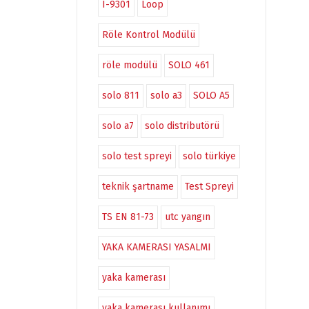
I-9301
Loop
Röle Kontrol Modülü
röle modülü
SOLO 461
solo 811
solo a3
SOLO A5
solo a7
solo distributörü
solo test spreyi
solo türkiye
teknik şartname
Test Spreyi
TS EN 81-73
utc yangın
YAKA KAMERASI YASALMI
yaka kamerası
yaka kamerası kullanımı