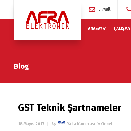
E-Mail
ANASAYFA
ÇALIŞMA
Blog
GST Teknik Şartnameler
18 Mayıs 2017
by
Yaka Kamerası
in
Genel