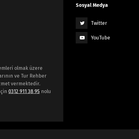
Sosyal Medya
Twitter
YouTube
emleri olmak üzere
arının ve Tur Rehber
hizmet vermektedir.
için
0312 911 38 95
nolu