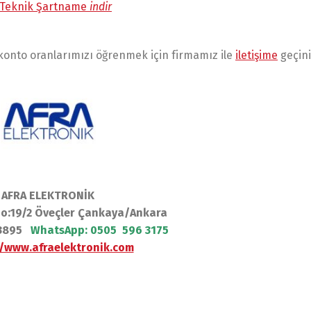
ü Teknik Şartname
indir
iskonto oranlarımızı öğrenmek için firmamız ile
iletişime
geçini
AFRA ELEKTRONİK
No:19/2 Öveçler Çankaya/Ankara
1 3895
WhatsApp:
0505 596 3175
//www.afraelektronik.com