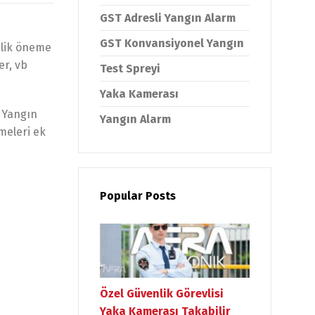
GST Adresli Yangın Alarm
GST Konvansiyonel Yangın
nlik öneme
er, vb
Test Spreyi
Yaka Kamerası
k Yangın
Yangın Alarm
meleri ek
Popular Posts
Özel Güvenlik Görevlisi
Yaka Kamerası Takabilir