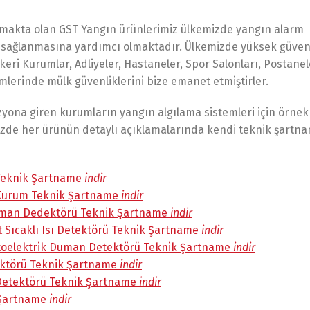
lmakta olan GST Yangın ürünlerimiz ülkemizde yangın alarm
rlik sağlanmasına yardımcı olmaktadır. Ülkemizde yüksek güve
eri Kurumlar, Adliyeler, Hastaneler, Spor Salonları, Postanel
lerinde mülk güvenliklerini bize emanet etmiştirler.
izyona giren kurumların yangın algılama sistemleri için örne
izde her ürünün detaylı açıklamalarında kendi teknik şartna
 Teknik Şartname
indir
i Kurum Teknik Şartname
indir
 Duman Dedektörü Teknik Şartname
indir
bit Sıcaklı Isı Detektörü Teknik Şartname
indir
Fotoelektrik Duman Detektörü Teknik Şartname
indir
tektörü Teknik Şartname
indir
m Detektörü Teknik Şartname
indir
k Şartname
indir