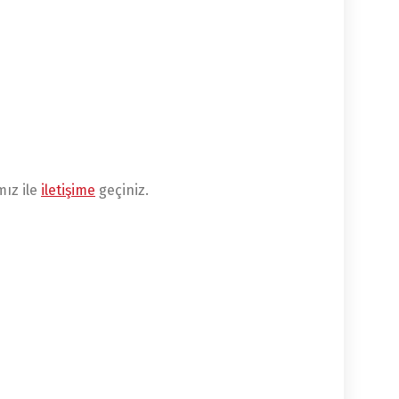
mız ile
iletişime
geçiniz.