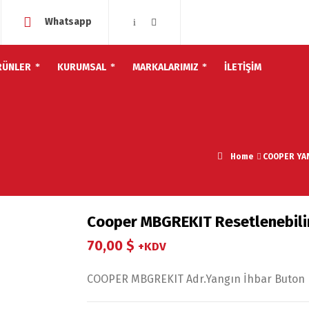
Whatsapp
RÜNLER
KURUMSAL
MARKALARIMIZ
İLETİŞİM
Home
COOPER YA
Cooper MBGREKIT Resetlenebilir
70,00
$
+KDV
COOPER MBGREKIT Adr.Yangın İhbar Buton Re