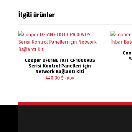
İlgili ürünler
Coo
Y
Cooper DF61NETKIT CF1000VDS
Serisi Kontrol Panelleri için
Network Bağlantı Kiti
440,00
$
+KDV