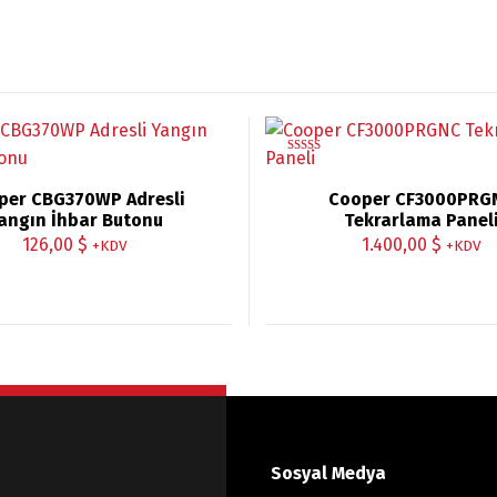
5 üzerinden
5.00
oy aldı
per CBG370WP Adresli
Cooper CF3000PRG
angın İhbar Butonu
Tekrarlama Panel
126,00
$
1.400,00
$
+KDV
+KDV
Sosyal Medya