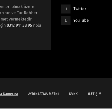
emleri olmak üzere
Twitter
arının ve Tur Rehber
hizmet vermektedir.
YouTube
için
0312 911 38 95
nolu
ka Kamerası
AYDINLATMA METNİ
KVKK
İLETİŞİM