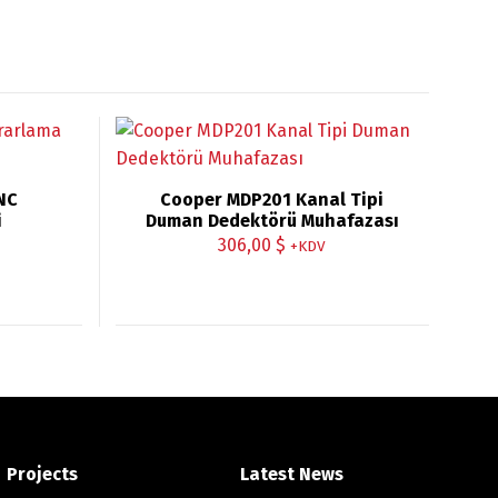
NC
Cooper MDP201 Kanal Tipi
i
Duman Dedektörü Muhafazası
306,00
$
+KDV
Projects
Latest News