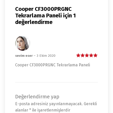
Cooper CF3000PRGNC
Tekrarlama Paneli
için 1
değerlendirme
sevim eser
–
3 Ekim 2020
5 üzerinden
5
Cooper CF3000PRGNC Tekrarlama Paneli
oy aldı
Değerlendirme yap
E-posta adresiniz yayınlanmayacak.
Gerekli
alanlar
*
ile işaretlenmişlerdir