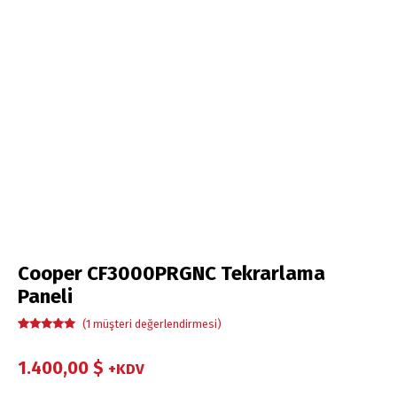
Cooper CF3000PRGNC Tekrarlama
Paneli
(
1
müşteri değerlendirmesi)
1
müşteri
puanına
dayanarak 5
1.400,00
$
+KDV
üzerinden
5.00
puan
aldı