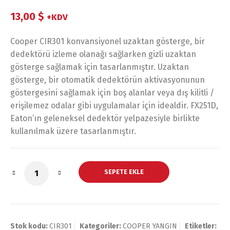
1
müşteri
puanına
dayanarak 5
13,00
$
+KDV
üzerinden
5.00
puan
aldı
Cooper CIR301 konvansiyonel uzaktan gösterge, bir
dedektörü izleme olanağı sağlarken gizli uzaktan
gösterge sağlamak için tasarlanmıştır. Uzaktan
gösterge, bir otomatik dedektörün aktivasyonunun
göstergesini sağlamak için boş alanlar veya dış kilitli /
erişilemez odalar gibi uygulamalar için idealdir. FX251D,
Eaton’ın geleneksel dedektör yelpazesiyle birlikte
kullanılmak üzere tasarlanmıştır.
SEPETE EKLE
Stok kodu:
CIR301
Kategoriler:
COOPER YANGIN
Etiketler: