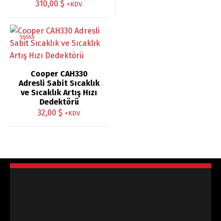
310,00
$
+KDV
5 üzerinden
5.00
oy aldı
Cooper CAH330
Adresli Sabit Sıcaklık
ve Sıcaklık Artış Hızı
Dedektörü
32,00
$
+KDV