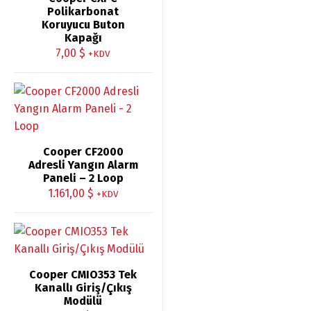
Polikarbonat
Koruyucu Buton
Kapağı
7,00
$
+KDV
Cooper CF2000
Adresli Yangın Alarm
Paneli – 2 Loop
1.161,00
$
+KDV
Cooper CMIO353 Tek
Kanallı Giriş/Çıkış
Modülü