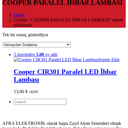
COOPER PARALEL İHBAR LAMBASI
Home
Ürünler “COOPER PARALEL İHBAR LAMBASI” olarak
etiketlendi
Tek bir sonuç gösteriliyor
5 üzerinden
5.00
oy aldı
Sepete Ekle
Cooper CIR301 Paralel LED İhbar
Lambası
13,00
$
+KDV
AFRA ELEKTRONİK olarak başta Zayıf Akım Sistemleri olmak