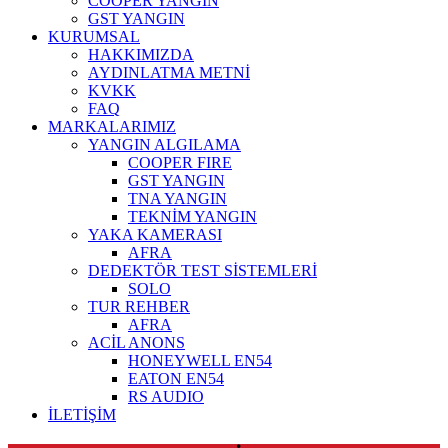
COOPER YANGIN
GST YANGIN
KURUMSAL
HAKKIMIZDA
AYDINLATMA METNİ
KVKK
FAQ
MARKALARIMIZ
YANGIN ALGILAMA
COOPER FIRE
GST YANGIN
TNA YANGIN
TEKNİM YANGIN
YAKA KAMERASI
AFRA
DEDEKTÖR TEST SİSTEMLERİ
SOLO
TUR REHBER
AFRA
ACİL ANONS
HONEYWELL EN54
EATON EN54
RS AUDIO
İLETİŞİM