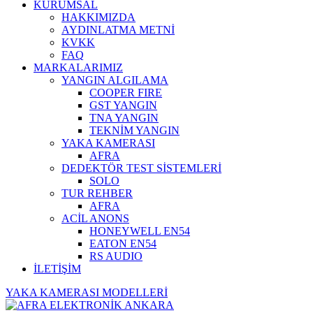
KURUMSAL
HAKKIMIZDA
AYDINLATMA METNİ
KVKK
FAQ
MARKALARIMIZ
YANGIN ALGILAMA
COOPER FIRE
GST YANGIN
TNA YANGIN
TEKNİM YANGIN
YAKA KAMERASI
AFRA
DEDEKTÖR TEST SİSTEMLERİ
SOLO
TUR REHBER
AFRA
ACİL ANONS
HONEYWELL EN54
EATON EN54
RS AUDIO
İLETİŞİM
YAKA KAMERASI MODELLERİ