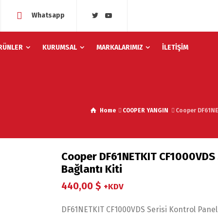
Whatsapp
RÜNLER
KURUMSAL
MARKALARIMIZ
İLETİŞİM
Home
COOPER YANGIN
Cooper DF61NET
Cooper DF61NETKIT CF1000VDS Se
Bağlantı Kiti
440,00
$
+KDV
DF61NETKIT CF1000VDS Serisi Kontrol Panelle