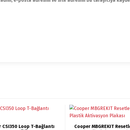
adım, e-posta adresim ve site adresim bu tarayıcıya kayde
 CSI350 Loop T-Bağlantı
Cooper MBGREKIT Resetle