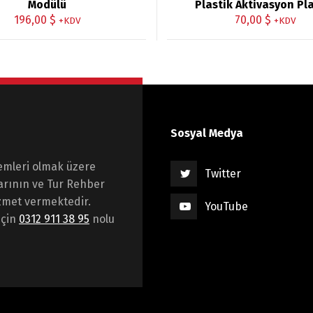
Modülü
Plastik Aktivasyon Pl
196,00
$
70,00
$
+KDV
+KDV
Sosyal Medya
emleri olmak üzere
Twitter
arının ve Tur Rehber
hizmet vermektedir.
YouTube
için
0312 911 38 95
nolu