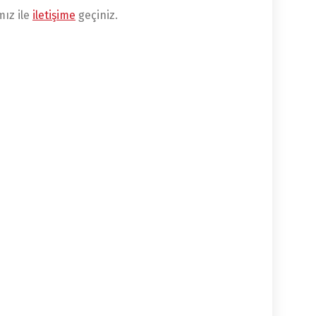
mız ile
iletişime
geçiniz.