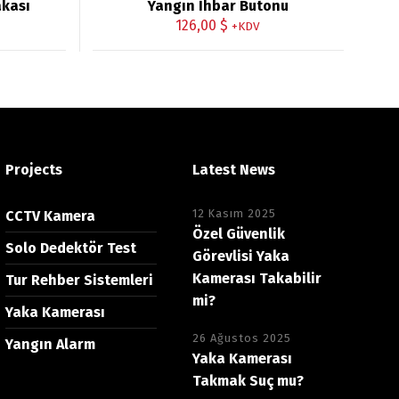
akası
Yangın İhbar Butonu
126,00
$
+KDV
Projects
Latest News
12 Kasım 2025
CCTV Kamera
Özel Güvenlik
Solo Dedektör Test
Görevlisi Yaka
Kamerası Takabilir
Tur Rehber Sistemleri
mi?
Yaka Kamerası
26 Ağustos 2025
Yangın Alarm
Yaka Kamerası
Takmak Suç mu?