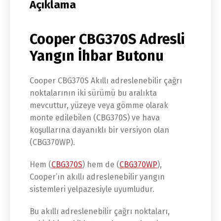
Açıklama
Cooper CBG370S Adresli
Yangın İhbar Butonu
Cooper CBG370S Akıllı adreslenebilir çağrı
noktalarının iki sürümü bu aralıkta
mevcuttur, yüzeye veya gömme olarak
monte edilebilen (CBG370S) ve hava
koşullarına dayanıklı bir versiyon olan
(CBG370WP).
Hem (
CBG370S
) hem de (
CBG370WP
),
Cooper’ın akıllı adreslenebilir yangın
sistemleri yelpazesiyle uyumludur.
Bu akıllı adreslenebilir çağrı noktaları,