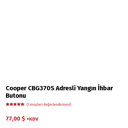
Cooper CBG370S Adresli Yangın İhbar
Butonu
(
1
müşteri değerlendirmesi)
1
müşteri
puanına
dayanarak 5
77,00
$
+KDV
üzerinden
5.00
puan
aldı