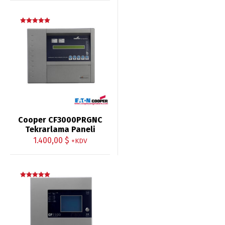
5 üzerinden
5.00
oy aldı
Cooper CF3000PRGNC
Tekrarlama Paneli
1.400,00
$
+KDV
5 üzerinden
5.00
oy aldı