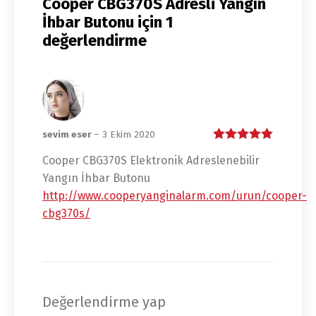
Cooper CBG370S Adresli Yangın
İhbar Butonu
için 1
değerlendirme
sevim eser
–
3 Ekim 2020
5 üzerinden
5
Cooper CBG370S Elektronik Adreslenebilir
oy aldı
Yangın İhbar Butonu
http://www.cooperyanginalarm.com/urun/cooper-
cbg370s/
Değerlendirme yap