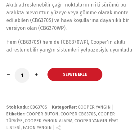
Akıllı adreslenebilir çağrı noktalarının iki sürümü bu
aralıkta mevcuttur, yüzeye veya gömme olarak monte
edilebilen (CBG370S) ve hava koşullarına dayanıklı bir
versiyon olan (CBG370WP).
Hem (CBG370S) hem de (CBG370WP), Cooper’ın akıllı
adreslenebilir yangın sistemleri yelpazesiyle uyumludu
SEPETE EKLE
Stok kodu:
CBG370S
Kategoriler:
COOPER YANGIN
Etiketler:
COOPER BUTON
,
COOPER CBG370S
,
COOPER
TÜRKİYE
,
COOPER YANGIN ALARM
,
COOPER YANGIN FİYAT
LİSTESİ
,
EATON YANGIN