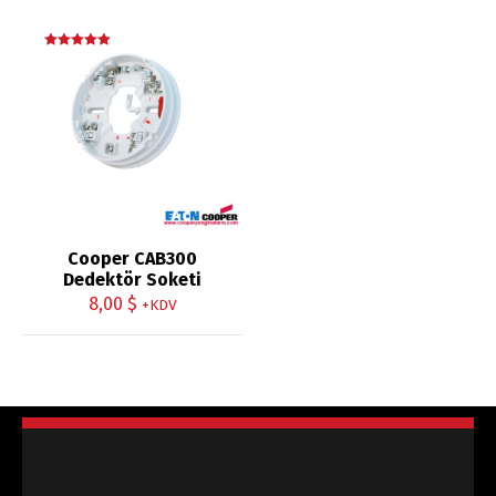
5 üzerinden
5.00
oy aldı
Cooper CAB300
Dedektör Soketi
8,00
$
+KDV