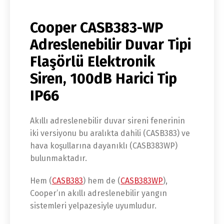
Cooper CASB383-WP
Adreslenebilir Duvar Tipi
Flaşörlü Elektronik
Siren, 100dB Harici Tip
IP66
Akıllı adreslenebilir duvar sireni fenerinin
iki versiyonu bu aralıkta dahili (CASB383) ve
hava koşullarına dayanıklı (CASB383WP)
bulunmaktadır.
Hem (
CASB383
) hem de (
CASB383WP
),
Cooper’ın akıllı adreslenebilir yangın
sistemleri yelpazesiyle uyumludur.