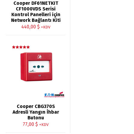
Cooper DF61NETKIT
CF1000VDS Serisi
Kontrol Panelleri için
Network Bağlantı Kiti
440,00
$
+KDV
5 üzerinden
5.00
oy aldı
Cooper CBG370S
Adresli Yangın İhbar
Butonu
77,00
$
+KDV