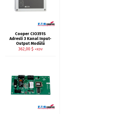
Cooper CIO351S
Adresli 3 Kanal Input-
Output Modülü
362,00
$
+KDV