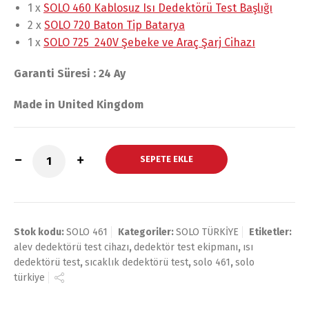
1 x
SOLO 460 Kablosuz Isı Dedektörü Test Başlığı
2 x
SOLO 720 Baton Tip Batarya
1 x
SOLO 725 240V Şebeke ve Araç Şarj Cihazı
Garanti Süresi : 24 Ay
Made in United Kingdom
SEPETE EKLE
Stok kodu:
SOLO 461
Kategoriler:
SOLO TÜRKİYE
Etiketler:
alev dedektörü test cihazı
,
dedektör test ekipmanı
,
ısı
dedektörü test
,
sıcaklık dedektörü test
,
solo 461
,
solo
türkiye