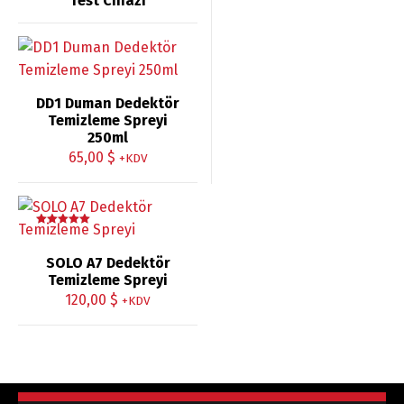
Test Cihazı
DD1 Duman Dedektör
Temizleme Spreyi
250ml
65,00
$
+KDV
5 üzerinden
5.00
oy aldı
SOLO A7 Dedektör
Temizleme Spreyi
120,00
$
+KDV