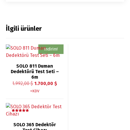
İlgili ürünler
İndirim!
SOLO 811 Duman
Dedektörü Test Seti –
6m
Orijinal
Şu
1.992,00
$
1.700,00
$
fiyat:
andaki
+KDV
1.992,00 $.
fiyat:
1.700,00 $.
5 üzerinden
5.00
oy aldı
SOLO 365 Dedektör