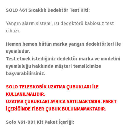
fiyat:
andaki
SOLO 461 Sıcaklık Dedektör Test Kiti:
1.420,00 $.
fiyat:
1.360,00 $.
Yangın alarm sistemi, ısı dedektörü kablosuz test
cihazı.
Hemen hemen bütün marka yangın dedektörleri ile
uyumludur.
Test etmek istediğiniz dedektör marka ve modelini
uyumluluğu hakkında müşteri temsilcimize
başvurabilirsiniz.
SOLO TELESKOBİK UZATMA ÇUBUKLARI İLE
KULLANILMALIDIR.
UZATMA ÇUBUKLARI AYRICA SATILMAKTADIR. PAKET
İÇERİĞİNDE FİBER ÇUBUK BULUNMAMAKTADIR.
Solo 461-001 Kit Paket İçeriği: