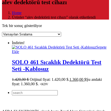
alev dedektörü test cihazı
Home
Ürünler “alev dedektörü test cihazı” olarak etiketlendi
Tek bir sonuç gösteriliyor
İndirim!
Sepete
Ekle
SOLO 461 Sıcaklık Dedektörü Test
Seti -Kablosuz
1.420,00
$
Orijinal fiyat: 1.420,00 $.
1.360,00
$
Şu andaki
fiyat: 1.360,00 $.
+KDV