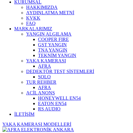
KURUMSAL
HAKKIMIZDA
AYDINLATMA METNİ
KVKK
FAQ
MARKALARIMIZ
YANGIN ALGILAMA
COOPER FIRE
GST YANGIN
TNA YANGIN
TEKNİM YANGIN
YAKA KAMERASI
AFRA
DEDEKTÖR TEST SİSTEMLERİ
SOLO
TUR REHBER
AFRA
ACİL ANONS
HONEYWELL EN54
EATON EN54
RS AUDIO
İLETİŞİM
YAKA KAMERASI MODELLERİ