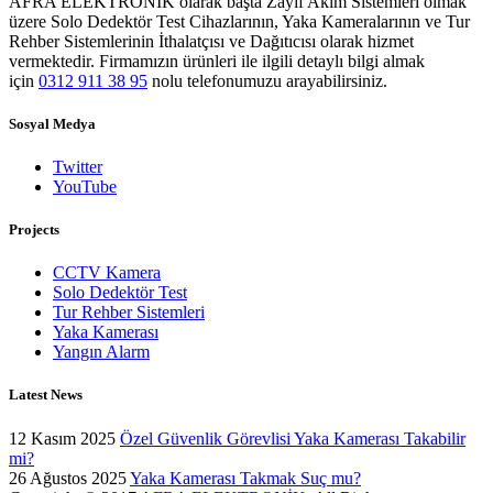
AFRA ELEKTRONİK olarak başta Zayıf Akım Sistemleri olmak
üzere Solo Dedektör Test Cihazlarının, Yaka Kameralarının ve Tur
Rehber Sistemlerinin İthalatçısı ve Dağıtıcısı olarak hizmet
vermektedir. Firmamızın ürünleri ile ilgili detaylı bilgi almak
için
0312 911 38 95
nolu telefonumuzu arayabilirsiniz.
Sosyal Medya
Twitter
YouTube
Projects
CCTV Kamera
Solo Dedektör Test
Tur Rehber Sistemleri
Yaka Kamerası
Yangın Alarm
Latest News
12 Kasım 2025
Özel Güvenlik Görevlisi Yaka Kamerası Takabilir
mi?
26 Ağustos 2025
Yaka Kamerası Takmak Suç mu?