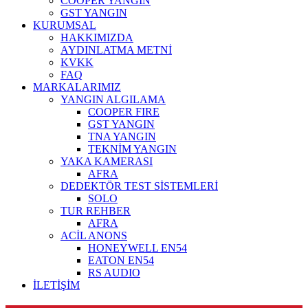
COOPER YANGIN
GST YANGIN
KURUMSAL
HAKKIMIZDA
AYDINLATMA METNİ
KVKK
FAQ
MARKALARIMIZ
YANGIN ALGILAMA
COOPER FIRE
GST YANGIN
TNA YANGIN
TEKNİM YANGIN
YAKA KAMERASI
AFRA
DEDEKTÖR TEST SİSTEMLERİ
SOLO
TUR REHBER
AFRA
ACİL ANONS
HONEYWELL EN54
EATON EN54
RS AUDIO
İLETİŞİM