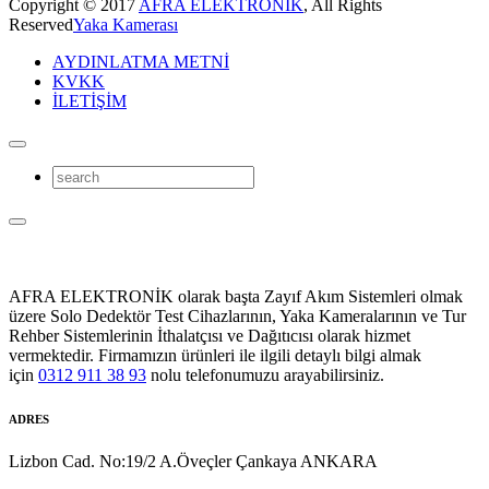
Copyright © 2017
AFRA ELEKTRONİK
, All Rights
Reserved
Yaka Kamerası
AYDINLATMA METNİ
KVKK
İLETİŞİM
AFRA ELEKTRONİK olarak başta Zayıf Akım Sistemleri olmak
üzere Solo Dedektör Test Cihazlarının, Yaka Kameralarının ve Tur
Rehber Sistemlerinin İthalatçısı ve Dağıtıcısı olarak hizmet
vermektedir. Firmamızın ürünleri ile ilgili detaylı bilgi almak
için
0312 911 38 93
nolu telefonumuzu arayabilirsiniz.
ADRES
Lizbon Cad. No:19/2 A.Öveçler Çankaya ANKARA