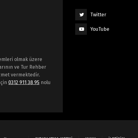
Twitter
YouTube
emleri olmak üzere
arının ve Tur Rehber
hizmet vermektedir.
için
0312 911 38 95
nolu