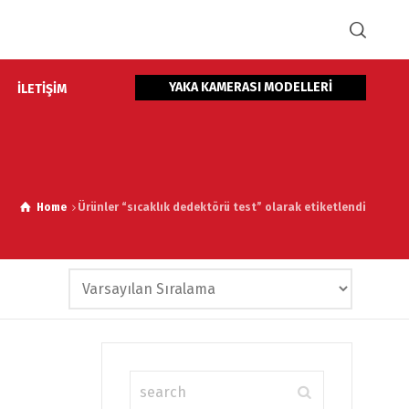
YAKA KAMERASI MODELLERİ
İLETİŞİM
Home
Ürünler “sıcaklık dedektörü test” olarak etiketlendi