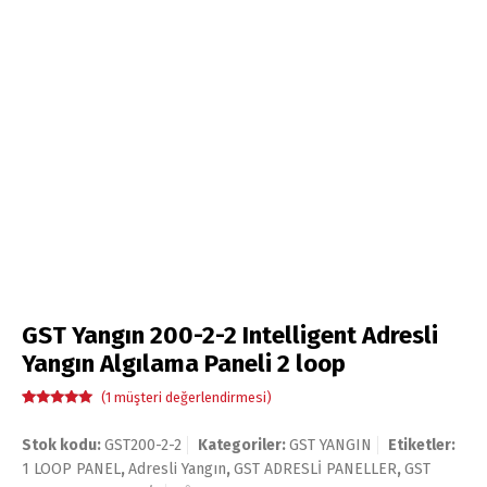
GST Yangın 200-2-2 Intelligent Adresli
Yangın Algılama Paneli 2 loop
(
1
müşteri değerlendirmesi)
1
müşteri
puanına
Stok kodu:
GST200-2-2
Kategoriler:
GST YANGIN
Etiketler:
dayanarak 5
üzerinden
1 LOOP PANEL
,
Adresli Yangın
,
GST ADRESLİ PANELLER
,
GST
5.00
puan
aldı