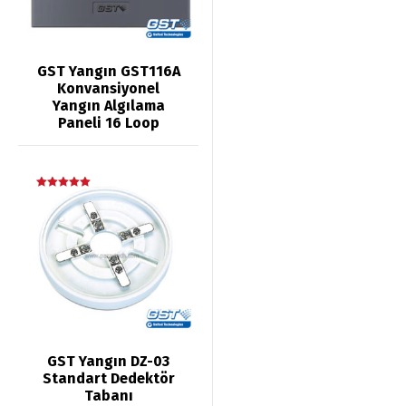
GST Yangın GST116A
Konvansiyonel
Yangın Algılama
Paneli 16 Loop
5 üzerinden
5.00
oy aldı
GST Yangın DZ-03
Standart Dedektör
Tabanı