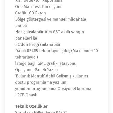
Kirli Dedektör Raporlama
One Man Test Fonksiyonu
Grafik LCD Ekran
Bölge göstergesi ve manuel müdahale
paneli
Net-çalışılabilir tüm GST akıllı yangın
panelleri ile
PC’den Programlanabilir
Dahili RS485 tekrarlayıcı çıkış (Maksimum 10
tekrarlayıcı)
İsteğe bağlı GMC grafik istasyonu
Opsiyonel Paneli Yazıcı
‘Bulanık Mantık’ dahil Gelişmiş kullanıcı
dostu programlama yazılımı
yeniden programlama Opsiyonel koruma
LPCB Onaylı
Teknik Özellikler
Standart: EN54 Parça 04/02