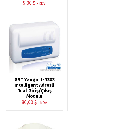
5,00
$
+KDV
GST Yangın I-9303
Intelligent Adresli
Dual Giriş/Çıkış
Modülü
80,00
$
+KDV