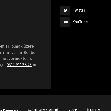
Twitter
YouTube
emleri olmak üzere
arının ve Tur Rehber
hizmet vermektedir.
için
0312 911 38 95
nolu
ka Kamerası
AYDINLATMA METNİ
KVKK
İLETİŞİM