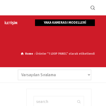
YAKA KAMERASI MODELLERİ
İLETİŞİM
Home
Ürünler “1 LOOP PANEL” olarak etiketlendi