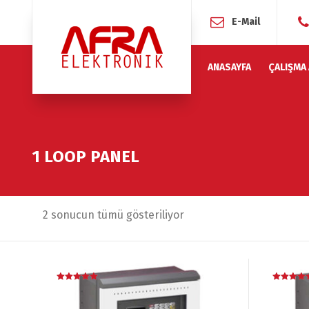
E-Mail
ANASAYFA
ÇALIŞMA
1 LOOP PANEL
2 sonucun tümü gösteriliyor
5 üzerinden
5 üzerinde
5.00
5.00
oy aldı
oy aldı