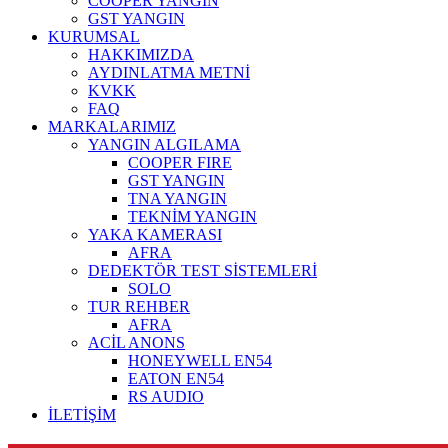
COOPER YANGIN
GST YANGIN
KURUMSAL
HAKKIMIZDA
AYDINLATMA METNİ
KVKK
FAQ
MARKALARIMIZ
YANGIN ALGILAMA
COOPER FIRE
GST YANGIN
TNA YANGIN
TEKNİM YANGIN
YAKA KAMERASI
AFRA
DEDEKTÖR TEST SİSTEMLERİ
SOLO
TUR REHBER
AFRA
ACİL ANONS
HONEYWELL EN54
EATON EN54
RS AUDIO
İLETİŞİM