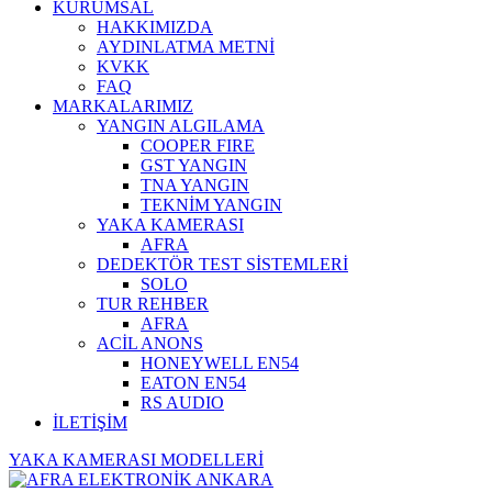
KURUMSAL
HAKKIMIZDA
AYDINLATMA METNİ
KVKK
FAQ
MARKALARIMIZ
YANGIN ALGILAMA
COOPER FIRE
GST YANGIN
TNA YANGIN
TEKNİM YANGIN
YAKA KAMERASI
AFRA
DEDEKTÖR TEST SİSTEMLERİ
SOLO
TUR REHBER
AFRA
ACİL ANONS
HONEYWELL EN54
EATON EN54
RS AUDIO
İLETİŞİM
YAKA KAMERASI MODELLERİ