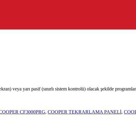
an) veya yarı pasif (sınırlı sistem kontrolü) olacak şekilde programlanab
COOPER CF3000PRG
,
COOPER TEKRARLAMA PANELİ
,
COO