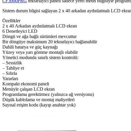
CF3000PRG
tekrarlayıcı paneli sadece yerel metin bilgisiyle programl
Sistem durum bilgisi sağlayan 2 x 40 arkadan aydınlatmalı LCD ekranlı
Özellikler
2 x 40 Arkadan aydınlatmalı LCD ekran
6 Denetleyici LED
Döngü ve ağa bağlı sürümleri mevcuttur
Bir döngüye maksimum 20 tekrarlayıcı bağlanabilir
Dahili batarya ve güç kaynağı
Yüzey veya yarı gömme montajlı olabilir
Yönetici modunda sınırlı sistem kontrolü:
– Sessizlik
– Tahliye et
– Sıfırla
Yararları
Kompakt ekonomi paneli
Menüyle çalışan LCD ekran
Programlama gerektirmez (yalnızca ağ versiyonu)
Düşük kablolama ve montaj maliyetleri
Sayısal erişim kodu (kayıp anahtar yok)