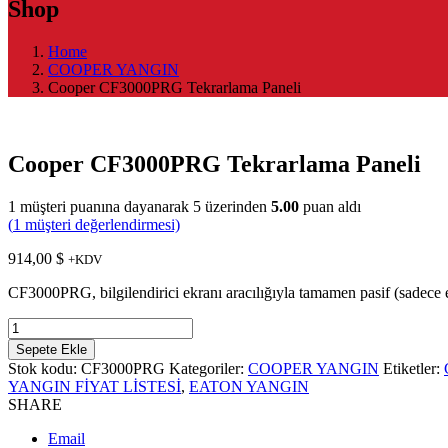
Shop
Home
COOPER YANGIN
Cooper CF3000PRG Tekrarlama Paneli
Cooper CF3000PRG Tekrarlama Paneli
1
müşteri puanına dayanarak 5 üzerinden
5.00
puan aldı
(
1
müşteri değerlendirmesi)
914,00
$
+KDV
CF3000PRG, bilgilendirici ekranı aracılığıyla tamamen pasif (sadece ekr
Sepete Ekle
Stok kodu:
CF3000PRG
Kategoriler:
COOPER YANGIN
Etiketler:
YANGIN FİYAT LİSTESİ
,
EATON YANGIN
SHARE
Email