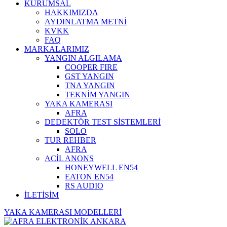
KURUMSAL
HAKKIMIZDA
AYDINLATMA METNİ
KVKK
FAQ
MARKALARIMIZ
YANGIN ALGILAMA
COOPER FIRE
GST YANGIN
TNA YANGIN
TEKNİM YANGIN
YAKA KAMERASI
AFRA
DEDEKTÖR TEST SİSTEMLERİ
SOLO
TUR REHBER
AFRA
ACİL ANONS
HONEYWELL EN54
EATON EN54
RS AUDIO
İLETİŞİM
YAKA KAMERASI MODELLERİ