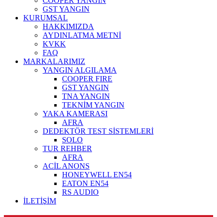
COOPER YANGIN
GST YANGIN
KURUMSAL
HAKKIMIZDA
AYDINLATMA METNİ
KVKK
FAQ
MARKALARIMIZ
YANGIN ALGILAMA
COOPER FIRE
GST YANGIN
TNA YANGIN
TEKNİM YANGIN
YAKA KAMERASI
AFRA
DEDEKTÖR TEST SİSTEMLERİ
SOLO
TUR REHBER
AFRA
ACİL ANONS
HONEYWELL EN54
EATON EN54
RS AUDIO
İLETİŞİM