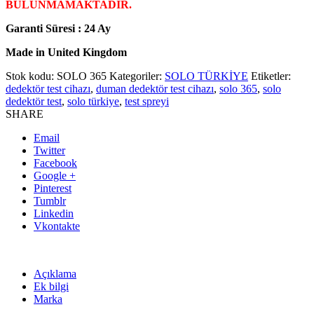
BULUNMAMAKTADIR.
Garanti Süresi : 24 Ay
Made in United Kingdom
Stok kodu:
SOLO 365
Kategoriler:
SOLO TÜRKİYE
Etiketler:
dedektör test cihazı
,
duman dedektör test cihazı
,
solo 365
,
solo
dedektör test
,
solo türkiye
,
test spreyi
SHARE
Email
Twitter
Facebook
Google +
Pinterest
Tumblr
Linkedin
Vkontakte
Açıklama
Ek bilgi
Marka