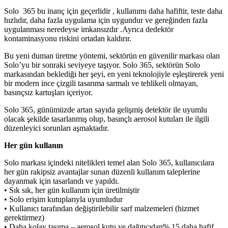
Solo 365 bu inanç için geçerlidir , kullanımı daha hafiftir, teste daha
hızlıdır, daha fazla uygulama için uygundur ve gereğinden fazla
uygulanması neredeyse imkansızdır .Ayrıca dedektör
kontaminasyonu riskini ortadan kaldırır.
Bu yeni duman üretme yöntemi, sektörün en güvenilir markası olan
Solo’yu bir sonraki seviyeye taşıyor. Solo 365, sektörün Solo
markasından beklediği her şeyi, en yeni teknolojiyle eşleştirerek yeni
bir modern ince çizgili tasarıma sarmalı ve tehlikeli olmayan,
basınçsız kartuşları içeriyor.
Solo 365, günümüzde artan sayıda gelişmiş detektör ile uyumlu
olacak şekilde tasarlanmış olup, basınçlı aerosol kutuları ile ilgili
düzenleyici sorunları aşmaktadır.
Her gün kullanın
Solo markası içindeki nitelikleri temel alan Solo 365, kullanıcılara
her gün rakipsiz avantajlar sunan düzenli kullanım taleplerine
dayanmak için tasarlandı ve yapıldı.
• Sık sık, her gün kullanım için üretilmiştir
• Solo erişim kutuplarıyla uyumludur
• Kullanıcı tarafından değiştirilebilir sarf malzemeleri (hizmet
gerektirmez)
• Daha kolay taşıma – aerosol kutu ve dağıtıcıdan% 15 daha hafif