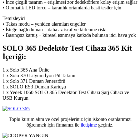
• İnce çizgili tasarım – erişilmesi zor dedektörlere kolay erişim sağlar
• Otomatik LED torcu – karanlık ortamlarda basit testler için
Temizleyici
• Takas modu – yeniden alarmları engeller
• İsteğe bağlı duman – daha az israf ve kirlenme riski
• Basınçsız kartuş – küresel ısınmaya katkıda bulunan itici hava yok
SOLO 365 Dedektör Test Cihazı 365 Kit
İçeriği:
1 x Solo 365 Ana Ünite
1 x Solo 370 Lityum İyon Pil Takımı
1 x Solo 371 Duman Jeneratörü
1 x SOLO ES3 Duman Kartuşu
1 x Yedek 1060 SOLO 365 Dedektör Test Cihazı Şarj Cihazı ve
USB Kurşun
Toplu kurum alım ve özel projeleriniz için iskonto oranlarımızı
öğrenmek için firmamız ile
iletişime
geçiniz.