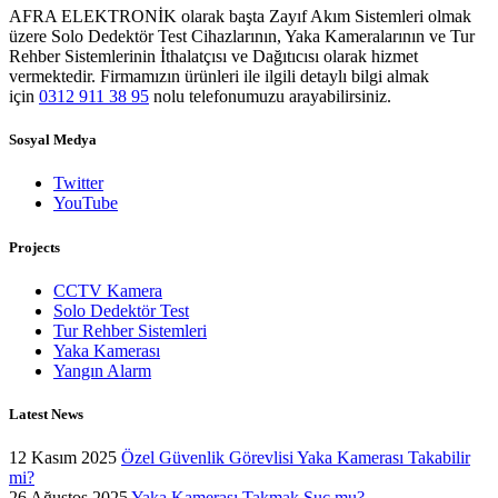
AFRA ELEKTRONİK olarak başta Zayıf Akım Sistemleri olmak
üzere Solo Dedektör Test Cihazlarının, Yaka Kameralarının ve Tur
Rehber Sistemlerinin İthalatçısı ve Dağıtıcısı olarak hizmet
vermektedir. Firmamızın ürünleri ile ilgili detaylı bilgi almak
için
0312 911 38 95
nolu telefonumuzu arayabilirsiniz.
Sosyal Medya
Twitter
YouTube
Projects
CCTV Kamera
Solo Dedektör Test
Tur Rehber Sistemleri
Yaka Kamerası
Yangın Alarm
Latest News
12 Kasım 2025
Özel Güvenlik Görevlisi Yaka Kamerası Takabilir
mi?
26 Ağustos 2025
Yaka Kamerası Takmak Suç mu?