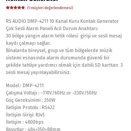
(
1
müşteri değerlendirmesi)
1
müşteri
puanına
dayanarak 5
RS AUDIO DMP-4211 10 Kanal Kuru Kontak Generator
üzerinden
5.00
puan
Çok Sesli Alarm Paneli Acil Durum Anahtarı.
aldı
30 bölge yangın alarm tetik rölesi girişi ve sesli mesaj
kaydı çalmayı sağlar.
Binalarda bireysel, grup ve tüm bölgelerde müzik
sistemi esnasında alarm durumunda güvenli bir
şekilde tahliye yardımcı olmak için dahili SD karttan 3
sesli mesaj yayınlayabilirsiniz.
Model : DMP-4211
Çalışma Voltajı : ~110V/60Hz or ~230V/50Hz
Güç Gereksinimi : 250W
İletişim Protolu : RS422
İletişim Girişi: RJ45
İletişim : 4800bps
Boyutlar : 484×350×88mm