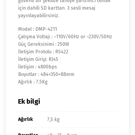
güvenli bir şekilde tahliye yardımcı olmak
için dahili SD karttan 3 sesli mesaj
yayınlayabilirsiniz.
Model : DMP-4211
Çalışma Voltajı : ~110V/60Hz or ~230V/50Hz
Güç Gereksinimi : 250W
İletişim Protolu : RS422
İletişim Girişi: RJ45
İletişim : 4800bps
Boyutlar : 484×350×88mm
Ağırlık : 7.5Kg
Ek bilgi
Ağırlık
7,5 kg