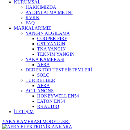
KURUMSAL
HAKKIMIZDA
AYDINLATMA METNİ
KVKK
FAQ
MARKALARIMIZ
YANGIN ALGILAMA
COOPER FIRE
GST YANGIN
TNA YANGIN
TEKNİM YANGIN
YAKA KAMERASI
AFRA
DEDEKTÖR TEST SİSTEMLERİ
SOLO
TUR REHBER
AFRA
ACİL ANONS
HONEYWELL EN54
EATON EN54
RS AUDIO
İLETİŞİM
YAKA KAMERASI MODELLERİ