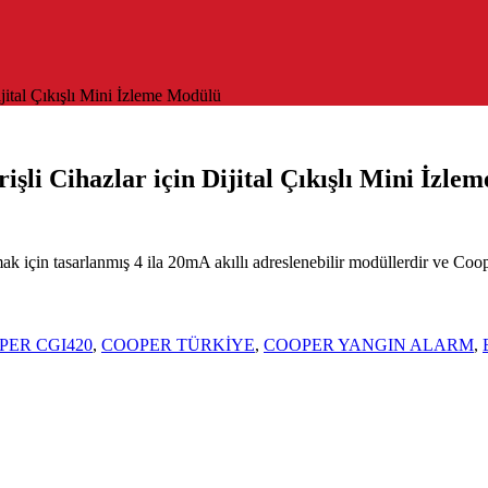
jital Çıkışlı Mini İzleme Modülü
şli Cihazlar için Dijital Çıkışlı Mini İzle
için tasarlanmış 4 ila 20mA akıllı adreslenebilir modüllerdir ve Cooper
PER CGI420
,
COOPER TÜRKİYE
,
COOPER YANGIN ALARM
,