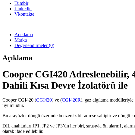
Tumblr
Linkedin
Vkontakte
Açıklama
Marka
Değerlendirmeler (0)
Açıklama
Cooper CGI420 Adreslenebilir, 4
Dahili Kısa Devre İzolatörü ile
Cooper CGI420 (
CGI420
) ve (
CGI420R
), gaz algılama modülleriyle 
uyumludur.
Bu arayüzler döngü üzerinde benzersiz bir adrese sahiptir ve döngü kıs
DIL anahtarları JP1, JP2 ve JP3’ün her biri, sırasıyla ön alarm1, ala
olarak ifade edilebilir.