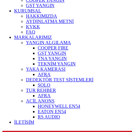
COOPER YANGIN
GST YANGIN
KURUMSAL
HAKKIMIZDA
AYDINLATMA METNİ
KVKK
FAQ
MARKALARIMIZ
YANGIN ALGILAMA
COOPER FIRE
GST YANGIN
TNA YANGIN
TEKNİM YANGIN
YAKA KAMERASI
AFRA
DEDEKTÖR TEST SİSTEMLERİ
SOLO
TUR REHBER
AFRA
ACİL ANONS
HONEYWELL EN54
EATON EN54
RS AUDIO
İLETİŞİM