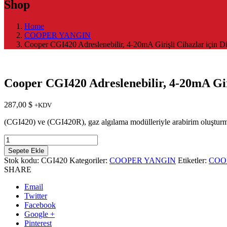
Shop
Home
COOPER YANGIN
Cooper CGI420 Adreslenebilir, 4-20mA Girişli Cihazlar için Di
Cooper CGI420 Adreslenebilir, 4-20mA Giri
287,00
$
+KDV
(CGI420) ve (CGI420R), gaz algılama modülleriyle arabirim oluşturmak 
Sepete Ekle
Stok kodu:
CGI420
Kategoriler:
COOPER YANGIN
Etiketler:
COO
SHARE
Email
Twitter
Facebook
Google +
Pinterest