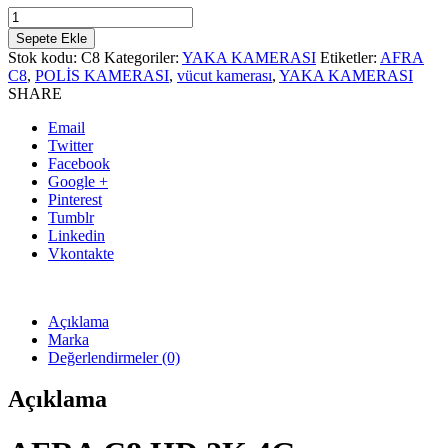
Sepete Ekle
Stok kodu:
C8
Kategoriler:
YAKA KAMERASI
Etiketler:
AFRA
C8
,
POLİS KAMERASI
,
vücut kamerası
,
YAKA KAMERASI
SHARE
Email
Twitter
Facebook
Google +
Pinterest
Tumblr
Linkedin
Vkontakte
Açıklama
Marka
Değerlendirmeler (0)
Açıklama