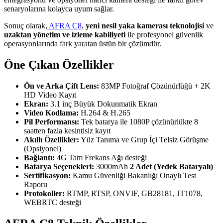
senaryolarına kolayca uyum sağlar.
Sonuç olarak,
AFRA C8
,
yeni nesil yaka kamerası teknolojisi
ve
uzaktan yönetim ve izleme kabiliyeti
ile profesyonel güvenlik
operasyonlarında fark yaratan üstün bir çözümdür.
Öne Çıkan Özellikler
Ön ve Arka Çift Lens:
83MP Fotoğraf Çözünürlüğü + 2K
HD Video Kayıt
Ekran:
3.1 inç Büyük Dokunmatik Ekran
Video Kodlama:
H.264 & H.265
Pil Performansı:
Tek batarya ile 1080P çözünürlükte 8
saatten fazla kesintisiz kayıt
Akıllı Özellikler:
Yüz Tanıma ve Grup İçi Telsiz Görüşme
(Opsiyonel)
Bağlantı:
4G Tam Frekans Ağı desteği
Batarya Seçenekleri:
3000mAh
2 Adet (Yedek Bataryalı)
Sertifikasyon:
Kamu Güvenliği Bakanlığı Onaylı Test
Raporu
Protokoller:
RTMP, RTSP, ONVIF, GB28181, JT1078,
WEBRTC desteği