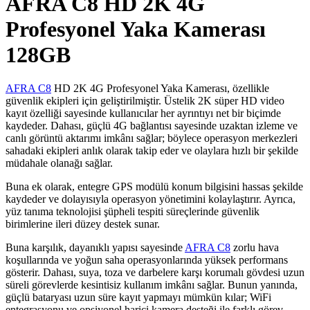
AFRA C8 HD 2K 4G
Profesyonel Yaka Kamerası
128GB
AFRA C8
HD 2K 4G Profesyonel Yaka Kamerası, özellikle
güvenlik ekipleri için geliştirilmiştir. Üstelik 2K süper HD video
kayıt özelliği sayesinde kullanıcılar her ayrıntıyı net bir biçimde
kaydeder. Dahası, güçlü 4G bağlantısı sayesinde uzaktan izleme ve
canlı görüntü aktarımı imkânı sağlar; böylece operasyon merkezleri
sahadaki ekipleri anlık olarak takip eder ve olaylara hızlı bir şekilde
müdahale olanağı sağlar.
Buna ek olarak, entegre GPS modülü konum bilgisini hassas şekilde
kaydeder ve dolayısıyla operasyon yönetimini kolaylaştırır. Ayrıca,
yüz tanıma teknolojisi şüpheli tespiti süreçlerinde güvenlik
birimlerine ileri düzey destek sunar.
Buna karşılık, dayanıklı yapısı sayesinde
AFRA C8
zorlu hava
koşullarında ve yoğun saha operasyonlarında yüksek performans
gösterir. Dahası, suya, toza ve darbelere karşı korumalı gövdesi uzun
süreli görevlerde kesintisiz kullanım imkânı sağlar. Bunun yanında,
güçlü bataryası uzun süre kayıt yapmayı mümkün kılar; WiFi
entegrasyonu ve opsiyonel harici kamera desteği ile farklı görev