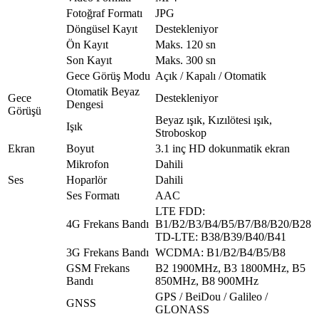
Fotoğraf Formatı
JPG
Döngüsel Kayıt
Destekleniyor
Ön Kayıt
Maks. 120 sn
Son Kayıt
Maks. 300 sn
Gece Görüş Modu
Açık / Kapalı / Otomatik
Otomatik Beyaz
Gece
Destekleniyor
Dengesi
Görüşü
Beyaz ışık, Kızılötesi ışık,
Işık
Stroboskop
Ekran
Boyut
3.1 inç HD dokunmatik ekran
Mikrofon
Dahili
Ses
Hoparlör
Dahili
Ses Formatı
AAC
LTE FDD:
4G Frekans Bandı
B1/B2/B3/B4/B5/B7/B8/B20/B28
TD-LTE: B38/B39/B40/B41
3G Frekans Bandı
WCDMA: B1/B2/B4/B5/B8
GSM Frekans
B2 1900MHz, B3 1800MHz, B5
Bandı
850MHz, B8 900MHz
GPS / BeiDou / Galileo /
GNSS
GLONASS