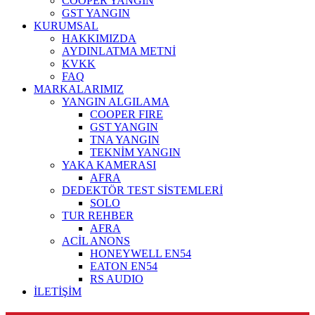
COOPER YANGIN
GST YANGIN
KURUMSAL
HAKKIMIZDA
AYDINLATMA METNİ
KVKK
FAQ
MARKALARIMIZ
YANGIN ALGILAMA
COOPER FIRE
GST YANGIN
TNA YANGIN
TEKNİM YANGIN
YAKA KAMERASI
AFRA
DEDEKTÖR TEST SİSTEMLERİ
SOLO
TUR REHBER
AFRA
ACİL ANONS
HONEYWELL EN54
EATON EN54
RS AUDIO
İLETİŞİM