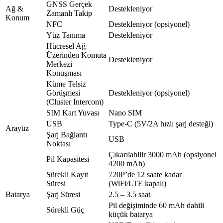
GNSS Gerçek
Ağ &
Destekleniyor
Zamanlı Takip
Konum
NFC
Destekleniyor (opsiyonel)
Yüz Tanıma
Destekleniyor
Hücresel Ağ
Üzerinden Komuta
Destekleniyor
Merkezi
Konuşması
Küme Telsiz
Görüşmesi
Destekleniyor (opsiyonel)
(Cluster Intercom)
SIM Kart Yuvası
Nano SIM
USB
Type-C (5V/2A hızlı şarj desteği)
Arayüz
Şarj Bağlantı
USB
Noktası
Çıkarılabilir 3000 mAh (opsiyonel
Pil Kapasitesi
4200 mAh)
Sürekli Kayıt
720P’de 12 saate kadar
Süresi
(WiFi/LTE kapalı)
Batarya
Şarj Süresi
2.5 – 3.5 saat
Pil değişiminde 60 mAh dahili
Sürekli Güç
küçük batarya