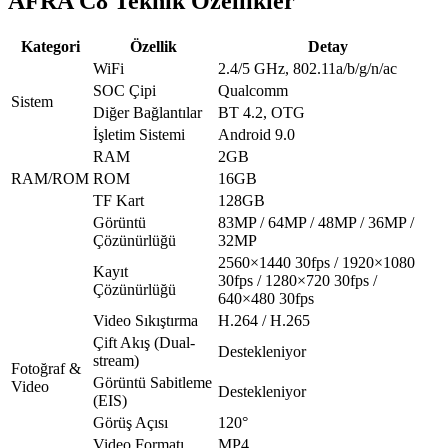
AFRA C8 Teknik Özellikler
Kategori
Özellik
Detay
WiFi
2.4/5 GHz, 802.11a/b/g/n/ac
SOC Çipi
Qualcomm
Sistem
Diğer Bağlantılar
BT 4.2, OTG
İşletim Sistemi
Android 9.0
RAM
2GB
RAM/ROM
ROM
16GB
TF Kart
128GB
Görüntü
83MP / 64MP / 48MP / 36MP /
Çözünürlüğü
32MP
2560×1440 30fps / 1920×1080
Kayıt
30fps / 1280×720 30fps /
Çözünürlüğü
640×480 30fps
Video Sıkıştırma
H.264 / H.265
Çift Akış (Dual-
Destekleniyor
stream)
Fotoğraf &
Görüntü Sabitleme
Video
Destekleniyor
(EIS)
Görüş Açısı
120°
Video Formatı
MP4