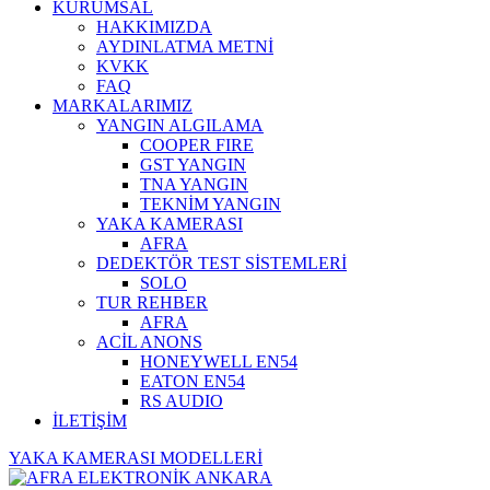
KURUMSAL
HAKKIMIZDA
AYDINLATMA METNİ
KVKK
FAQ
MARKALARIMIZ
YANGIN ALGILAMA
COOPER FIRE
GST YANGIN
TNA YANGIN
TEKNİM YANGIN
YAKA KAMERASI
AFRA
DEDEKTÖR TEST SİSTEMLERİ
SOLO
TUR REHBER
AFRA
ACİL ANONS
HONEYWELL EN54
EATON EN54
RS AUDIO
İLETİŞİM
YAKA KAMERASI MODELLERİ