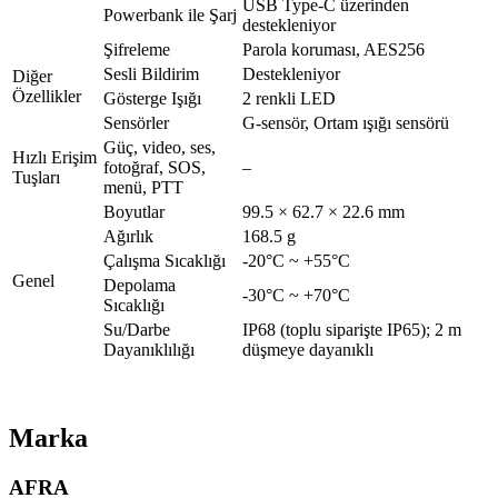
USB Type-C üzerinden
Powerbank ile Şarj
destekleniyor
Şifreleme
Parola koruması, AES256
Sesli Bildirim
Destekleniyor
Diğer
Özellikler
Gösterge Işığı
2 renkli LED
Sensörler
G-sensör, Ortam ışığı sensörü
Güç, video, ses,
Hızlı Erişim
fotoğraf, SOS,
–
Tuşları
menü, PTT
Boyutlar
99.5 × 62.7 × 22.6 mm
Ağırlık
168.5 g
Çalışma Sıcaklığı
-20°C ~ +55°C
Genel
Depolama
-30°C ~ +70°C
Sıcaklığı
Su/Darbe
IP68 (toplu siparişte IP65); 2 m
Dayanıklılığı
düşmeye dayanıklı
Marka
AFRA