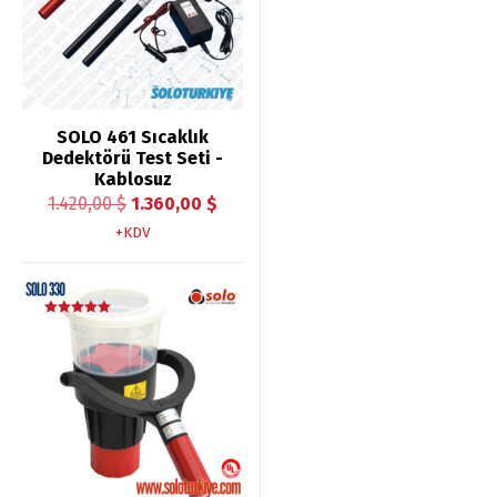
SOLO 461 Sıcaklık
Dedektörü Test Seti -
Kablosuz
Orijinal
Şu
1.420,00
$
1.360,00
$
fiyat:
andaki
+KDV
1.420,00 $.
fiyat:
1.360,00 $.
İndirim!
5 üzerinden
5.00
oy aldı