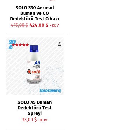
SOLO 330 Aerosol
Duman ve CO
Dedektörü Test Cihazı
Orijinal
Şu
475,00
$
424,00
$
+KDV
fiyat:
andaki
475,00 $.
fiyat:
424,00 $.
5 üzerinden
5.00
oy aldı
SOLO A5 Duman
Dedektörü Test
Spreyi
33,00
$
+KDV