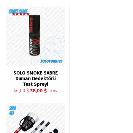
İndirim!
5 üzerinden
5.00
oy aldı
SOLO SMOKE SABRE
Duman Dedektörü
Test Spreyi
Orijinal
Şu
46,00
$
38,00
$
+KDV
fiyat:
andaki
46,00 $.
fiyat:
İndirim!
38,00 $.