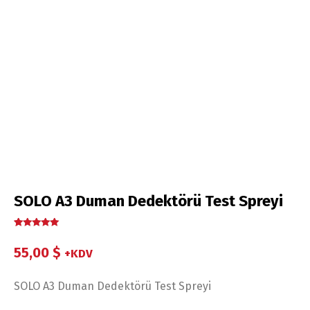
SOLO A3 Duman Dedektörü Test Spreyi
1
müşteri
puanına
55,00
$
+KDV
dayanarak 5
üzerinden
5.00
puan
aldı
SOLO A3 Duman Dedektörü Test Spreyi