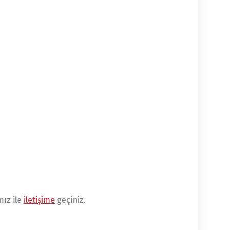
mız ile
iletişime
geçiniz.