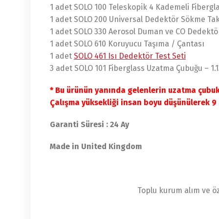
1 adet SOLO 100 Teleskopik 4 Kademeli Fibergl
1 adet SOLO 200 Universal Dedektör Sökme Ta
1 adet SOLO 330 Aerosol Duman ve CO Dedektör
1 adet SOLO 610 Koruyucu Taşıma / Çantası
1 adet
SOLO 461 Isı Dedektör Test Seti
3 adet SOLO 101 Fiberglass Uzatma Çubuğu – 1.
* Bu ürünün yanında gelenlerin uzatma çubukl
Çalışma yüksekliği insan boyu düşünülerek 9 
Garanti Süresi : 24 Ay
Made in United Kingdom
Toplu kurum alım ve öz