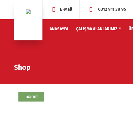
E-Mail
0312 911 38 95
ANASAYFA
ÇALIŞMA ALANLARIMIZ
Ü
Shop
İndirim!