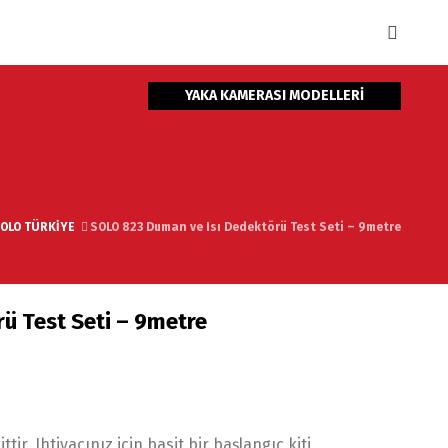
YAKA KAMERASI MODELLERİ
OLO TÜRKİYE
SOLO 823 Duman ve Isı Dedektörü Test Seti – 9metre
ü Test Seti – 9metre
r. Ihtiyacınız için basit bir başlangıç kiti,