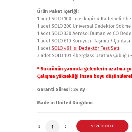
Ürün Paket İçeriği;
1 adet SOLO 100 Teleskopik 4 Kademeli Fibe
1 adet SOLO 200 Universal Dedektör Sökme
1 adet SOLO 330 Aerosol Duman ve CO Dedek
1 adet SOLO 610 Koruyucu Taşıma / Çantası
1 adet
SOLO 461 Isı Dedektör Test Seti
3 adet SOLO 101 Fiberglass Uzatma Çubuğu –
* Bu ürünün yanında gelenlerin uzatma çub
Çalışma yüksekliği insan boyu düşünülerek
Garanti Süresi : 24 Ay
Made in United Kingdom
SEPETE EKLE