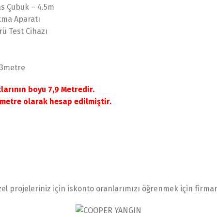
as Çubuk – 4.5m
kma Aparatı
ü Test Cihazı
13metre
arının boyu 7,9 Metredir.
metre olarak hesap edilmiştir.
el projeleriniz için iskonto oranlarımızı öğrenmek için firma