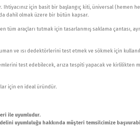
. Ihtiyacınız için basit bir başlangıç kiti, üniversal (heme
 da dahil olmak üzere bir bütün kapsar.
eken tüm araçları tutmak için tasarlanmış saklama çantası, 
n ve ısı dedektörlerini test etmek ve sökmek için kullanılab
rini test edebilecek, arıza tespiti yapacak ve kirlilikten 
ar için en ideal üründür.
i ile uyumludur.
elini uyumluluğu hakkında müşteri temsilcimize başvurabil