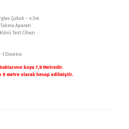
rglas Çubuk – 4.5m
 Takma Aparatı
törü Test Cihazı
 1.13metre
uklarının boyu 7,9 Metredir.
 9 metre olarak hesap edilmiştir.