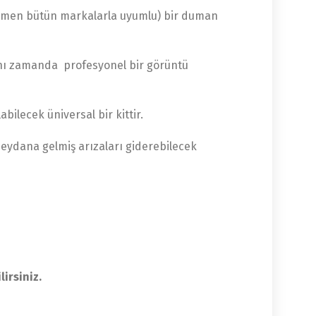
n hemen bütün markalarla uyumlu) bir duman
aynı zamanda profesyonel bir görüntü
ilecek üniversal bir kittir.
meydana gelmiş arızaları giderebilecek
irsiniz.