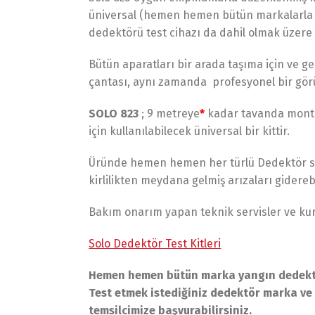
3.950,00 $.
fiyat:
üniversal (hemen hemen bütün markalarla u
3.604,00 $.
dedektörü test cihazı da dahil olmak üzere
Bütün aparatları bir arada taşıma için ve 
çantası, aynı zamanda profesyonel bir gör
SOLO 823
; 9 metreye
*
kadar tavanda monte
için kullanılabilecek üniversal bir kittir.
Üründe hemen hemen her türlü Dedektör sist
kirlilikten meydana gelmiş arızaları gider
Bakım onarım yapan teknik servisler ve kur
Solo Dedektör Test Kitleri
Hemen hemen bütün marka yangın dedektör
Test etmek istediğiniz dedektör marka ve
temsilcimize başvurabilirsiniz.