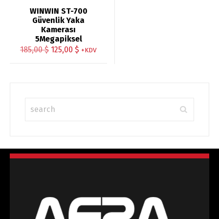
WINWIN ST-700
Güvenlik Yaka
Kamerası
5Megapiksel
Orijinal
Şu
185,00
$
125,00
$
+KDV
fiyat:
andaki
185,00 $.
fiyat:
125,00 $.