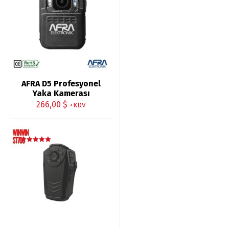
oy aldı
AFRA D5 Profesyonel
Yaka Kamerası
266,00
$
+KDV
İndirim!
5 üzerinden
5.00
oy aldı