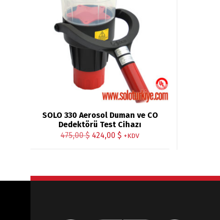
SOLO 330 Aerosol Duman ve CO
Dedektörü Test Cihazı
Orijinal
Şu
475,00
$
424,00
$
+KDV
fiyat:
andaki
475,00 $.
fiyat:
424,00 $.