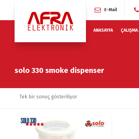
E-Mail
ANASAYFA
ÇALIŞMA
solo 330 smoke dispenser
Tek bir sonuç gösteriliyor
İndirim!
5 üzerinden
5.00
oy aldı