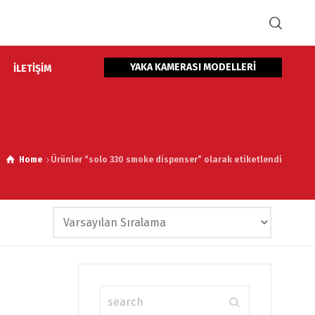
YAKA KAMERASI MODELLERİ
İLETİŞİM
Home
Ürünler “solo 330 smoke dispenser” olarak etiketlendi