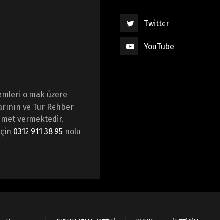
Twitter
YouTube
emleri olmak üzere
arının ve Tur Rehber
hizmet vermektedir.
için
0312 911 38 95
nolu