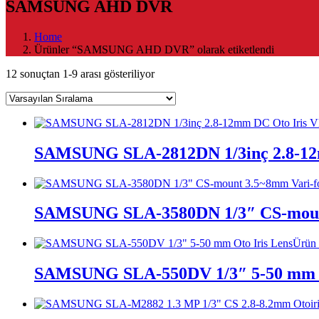
SAMSUNG AHD DVR
Home
Ürünler “SAMSUNG AHD DVR” olarak etiketlendi
12 sonuçtan 1-9 arası gösteriliyor
SAMSUNG SLA-2812DN 1/3inç 2.8-12
SAMSUNG SLA-3580DN 1/3″ CS-mount 
Ürün 
SAMSUNG SLA-550DV 1/3″ 5-50 mm O