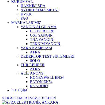
KURUMSAL
HAKKIMIZDA
AYDINLATMA METNİ
KVKK
FAQ
MARKALARIMIZ
YANGIN ALGILAMA
COOPER FIRE
GST YANGIN
TNA YANGIN
TEKNİM YANGIN
YAKA KAMERASI
AFRA
DEDEKTÖR TEST SİSTEMLERİ
SOLO
TUR REHBER
AFRA
ACİL ANONS
HONEYWELL EN54
EATON EN54
RS AUDIO
İLETİŞİM
YAKA KAMERASI MODELLERİ