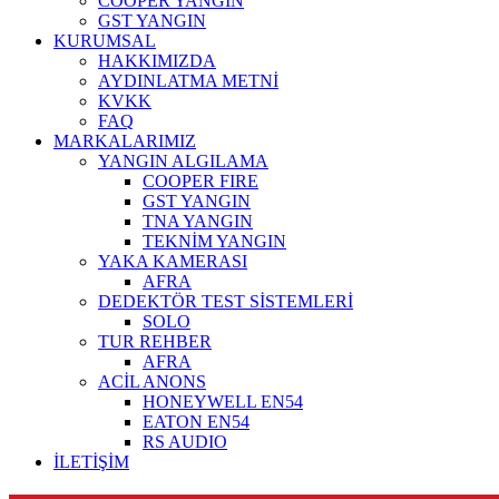
COOPER YANGIN
GST YANGIN
KURUMSAL
HAKKIMIZDA
AYDINLATMA METNİ
KVKK
FAQ
MARKALARIMIZ
YANGIN ALGILAMA
COOPER FIRE
GST YANGIN
TNA YANGIN
TEKNİM YANGIN
YAKA KAMERASI
AFRA
DEDEKTÖR TEST SİSTEMLERİ
SOLO
TUR REHBER
AFRA
ACİL ANONS
HONEYWELL EN54
EATON EN54
RS AUDIO
İLETİŞİM