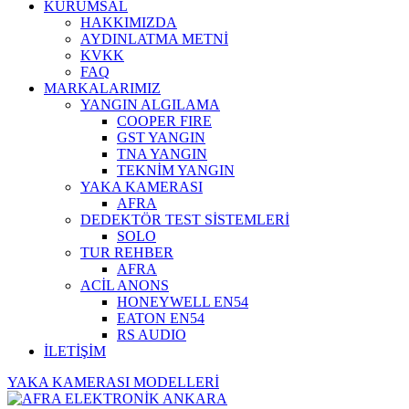
KURUMSAL
HAKKIMIZDA
AYDINLATMA METNİ
KVKK
FAQ
MARKALARIMIZ
YANGIN ALGILAMA
COOPER FIRE
GST YANGIN
TNA YANGIN
TEKNİM YANGIN
YAKA KAMERASI
AFRA
DEDEKTÖR TEST SİSTEMLERİ
SOLO
TUR REHBER
AFRA
ACİL ANONS
HONEYWELL EN54
EATON EN54
RS AUDIO
İLETİŞİM
YAKA KAMERASI MODELLERİ