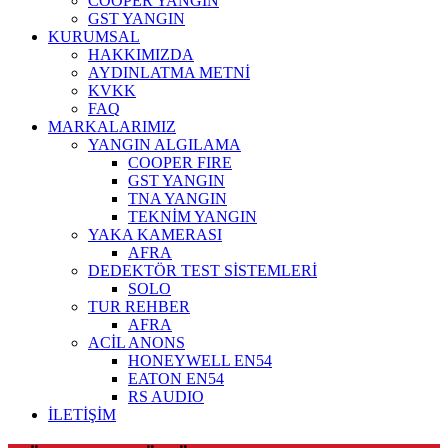
COOPER YANGIN
GST YANGIN
KURUMSAL
HAKKIMIZDA
AYDINLATMA METNİ
KVKK
FAQ
MARKALARIMIZ
YANGIN ALGILAMA
COOPER FIRE
GST YANGIN
TNA YANGIN
TEKNİM YANGIN
YAKA KAMERASI
AFRA
DEDEKTÖR TEST SİSTEMLERİ
SOLO
TUR REHBER
AFRA
ACİL ANONS
HONEYWELL EN54
EATON EN54
RS AUDIO
İLETİŞİM