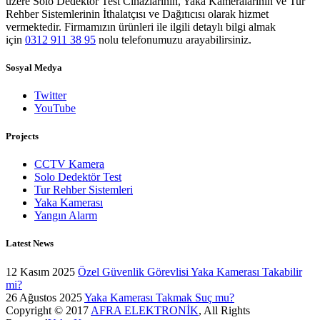
üzere Solo Dedektör Test Cihazlarının, Yaka Kameralarının ve Tur
Rehber Sistemlerinin İthalatçısı ve Dağıtıcısı olarak hizmet
vermektedir. Firmamızın ürünleri ile ilgili detaylı bilgi almak
için
0312 911 38 95
nolu telefonumuzu arayabilirsiniz.
Sosyal Medya
Twitter
YouTube
Projects
CCTV Kamera
Solo Dedektör Test
Tur Rehber Sistemleri
Yaka Kamerası
Yangın Alarm
Latest News
12 Kasım 2025
Özel Güvenlik Görevlisi Yaka Kamerası Takabilir
mi?
26 Ağustos 2025
Yaka Kamerası Takmak Suç mu?
Copyright © 2017
AFRA ELEKTRONİK
, All Rights