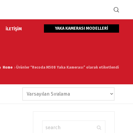
YAKA KAMERASI MODELLERİ
İLETİŞİM
Home
Ürünler “Recoda M508 Yaka Kamerası” olarak etiketlendi