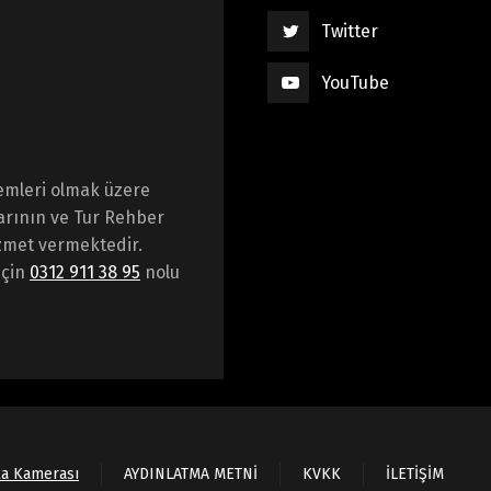
Twitter
YouTube
emleri olmak üzere
arının ve Tur Rehber
hizmet vermektedir.
için
0312 911 38 95
nolu
ka Kamerası
AYDINLATMA METNİ
KVKK
İLETİŞİM