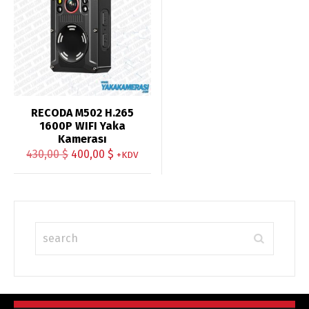
RECODA M502 H.265
1600P WIFI Yaka
Kamerası
Orijinal
Şu
430,00
$
400,00
$
+KDV
fiyat:
andaki
430,00 $.
fiyat:
400,00 $.