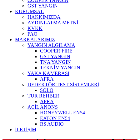
COOPER YANGIN
GST YANGIN
KURUMSAL
HAKKIMIZDA
AYDINLATMA METNİ
KVKK
FAQ
MARKALARIMIZ
YANGIN ALGILAMA
COOPER FIRE
GST YANGIN
TNA YANGIN
TEKNİM YANGIN
YAKA KAMERASI
AFRA
DEDEKTÖR TEST SİSTEMLERİ
SOLO
TUR REHBER
AFRA
ACİL ANONS
HONEYWELL EN54
EATON EN54
RS AUDIO
İLETİŞİM