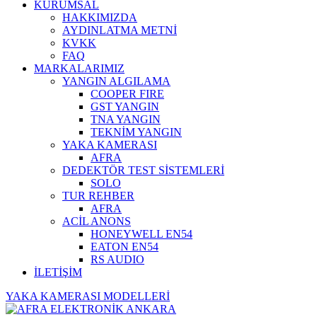
KURUMSAL
HAKKIMIZDA
AYDINLATMA METNİ
KVKK
FAQ
MARKALARIMIZ
YANGIN ALGILAMA
COOPER FIRE
GST YANGIN
TNA YANGIN
TEKNİM YANGIN
YAKA KAMERASI
AFRA
DEDEKTÖR TEST SİSTEMLERİ
SOLO
TUR REHBER
AFRA
ACİL ANONS
HONEYWELL EN54
EATON EN54
RS AUDIO
İLETİŞİM
YAKA KAMERASI MODELLERİ