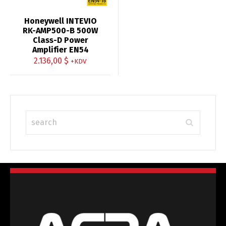
Honeywell INTEVIO
RK-AMP500-B 500W
Class-D Power
Amplifier EN54
2.136,00
$
+KDV