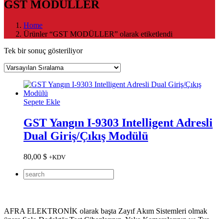
GST MODÜLLER
Home
Ürünler “GST MODÜLLER” olarak etiketlendi
Tek bir sonuç gösteriliyor
Sepete Ekle
GST Yangın I-9303 Intelligent Adresli
Dual Giriş/Çıkış Modülü
80,00
$
+KDV
AFRA ELEKTRONİK olarak başta Zayıf Akım Sistemleri olmak