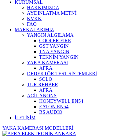
KURUMSAL
HAKKIMIZDA
AYDINLATMA METNİ
KVKK
FAQ
MARKALARIMIZ
YANGIN ALGILAMA
COOPER FIRE
GST YANGIN
TNA YANGIN
TEKNİM YANGIN
YAKA KAMERASI
AFRA
DEDEKTÖR TEST SİSTEMLERİ
SOLO
TUR REHBER
AFRA
ACİL ANONS
HONEYWELL EN54
EATON EN54
RS AUDIO
İLETİŞİM
YAKA KAMERASI MODELLERİ