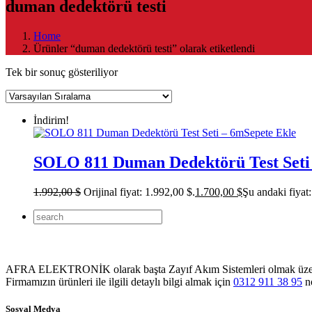
duman dedektörü testi
Home
Ürünler “duman dedektörü testi” olarak etiketlendi
Tek bir sonuç gösteriliyor
İndirim!
Sepete Ekle
SOLO 811 Duman Dedektörü Test Seti
1.992,00
$
Orijinal fiyat: 1.992,00 $.
1.700,00
$
Şu andaki fiyat:
AFRA ELEKTRONİK olarak başta Zayıf Akım Sistemleri olmak üzere Sol
Firmamızın ürünleri ile ilgili detaylı bilgi almak için
0312 911 38 95
no
Sosyal Medya