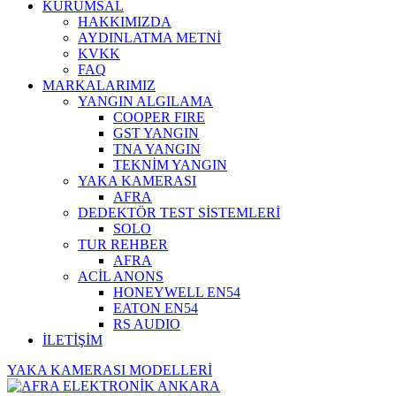
KURUMSAL
HAKKIMIZDA
AYDINLATMA METNİ
KVKK
FAQ
MARKALARIMIZ
YANGIN ALGILAMA
COOPER FIRE
GST YANGIN
TNA YANGIN
TEKNİM YANGIN
YAKA KAMERASI
AFRA
DEDEKTÖR TEST SİSTEMLERİ
SOLO
TUR REHBER
AFRA
ACİL ANONS
HONEYWELL EN54
EATON EN54
RS AUDIO
İLETİŞİM
YAKA KAMERASI MODELLERİ