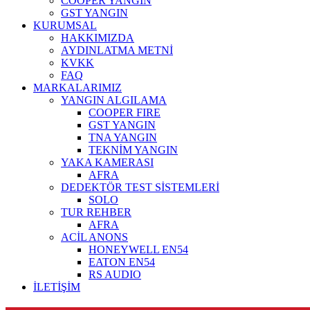
COOPER YANGIN
GST YANGIN
KURUMSAL
HAKKIMIZDA
AYDINLATMA METNİ
KVKK
FAQ
MARKALARIMIZ
YANGIN ALGILAMA
COOPER FIRE
GST YANGIN
TNA YANGIN
TEKNİM YANGIN
YAKA KAMERASI
AFRA
DEDEKTÖR TEST SİSTEMLERİ
SOLO
TUR REHBER
AFRA
ACİL ANONS
HONEYWELL EN54
EATON EN54
RS AUDIO
İLETİŞİM