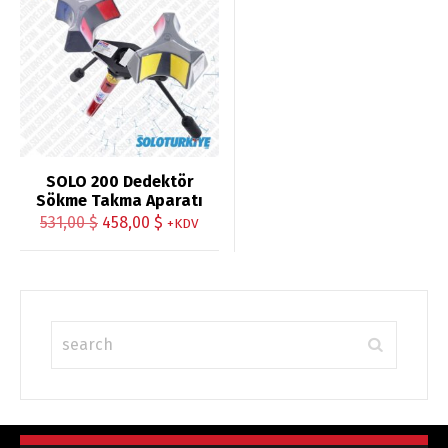
4.75
oy aldı
SOLO 200 Dedektör
Sökme Takma Aparatı
Orijinal
Şu
531,00
$
458,00
$
+KDV
fiyat:
andaki
531,00 $.
fiyat:
458,00 $.