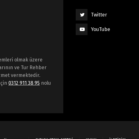
Twitter
YouTube
emleri olmak üzere
arının ve Tur Rehber
hizmet vermektedir.
için
0312 911 38 95
nolu