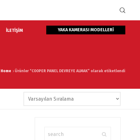
YAKA KAMERASI MODELLERİ
İLETİŞİM
Home
Ürünler “COOPER PANEL DEVREYE ALMAK” olarak etiketlendi