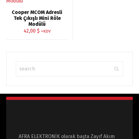
oy aldı
Cooper MCOM Adresli
Tek Çıkışlı Mini Röle
Modülü
42,00
$
+KDV
AFRA ELEKTRONİK olarak başta Zayıf Akım