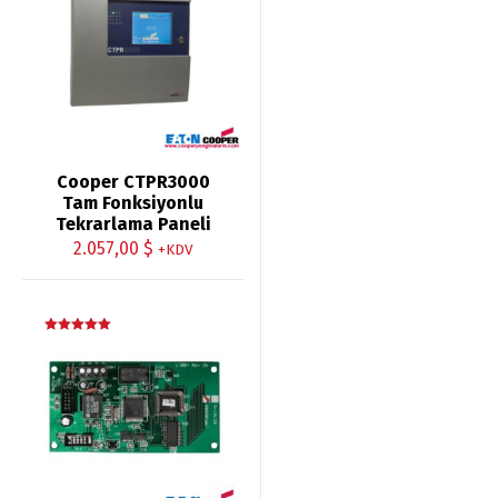
oy aldı
Cooper CTPR3000
Tam Fonksiyonlu
Tekrarlama Paneli
2.057,00
$
+KDV
5 üzerinden
5.00
oy aldı