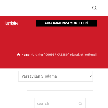
YAKA KAMERASI MODELLERİ
İLETİŞİM
Home
Ürünler “COOPER CAS380” olarak etiketlendi