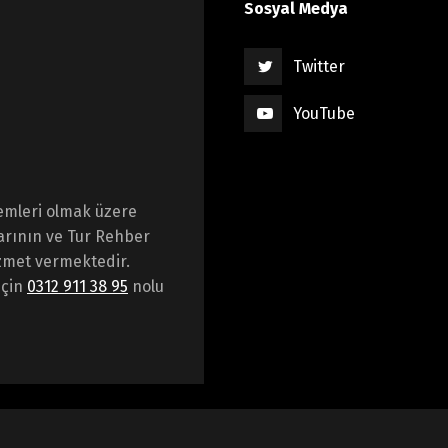
Sosyal Medya
Twitter
YouTube
emleri olmak üzere
arının ve Tur Rehber
hizmet vermektedir.
için
0312 911 38 95
nolu