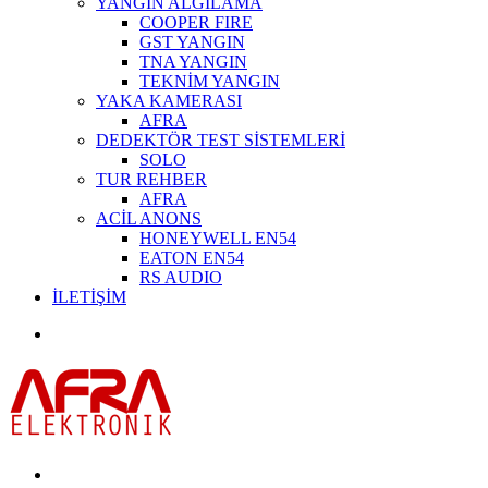
YANGIN ALGILAMA
COOPER FIRE
GST YANGIN
TNA YANGIN
TEKNİM YANGIN
YAKA KAMERASI
AFRA
DEDEKTÖR TEST SİSTEMLERİ
SOLO
TUR REHBER
AFRA
ACİL ANONS
HONEYWELL EN54
EATON EN54
RS AUDIO
İLETİŞİM