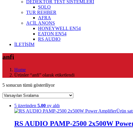
DEDEKTÖR TEST SİSTEMLERİ
SOLO
TUR REHBER
AFRA
ACİL ANONS
HONEYWELL EN54
EATON EN54
RS AUDIO
İLETİŞİM
anfi
Home
Ürünler “anfi” olarak etiketlendi
5 sonucun tümü gösteriliyor
5 üzerinden
5.00
oy aldı
Ürün sat
RS AUDIO PAMP-2500 2x500W Power 