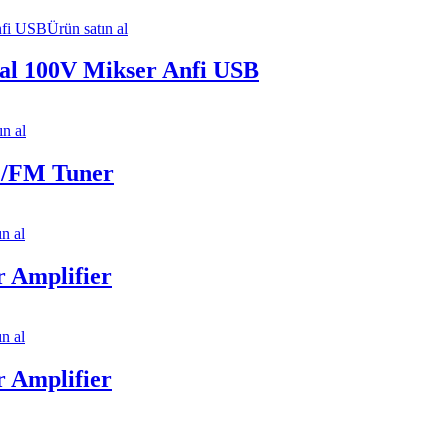
Ürün satın al
l 100V Mikser Anfi USB
ın al
/FM Tuner
ın al
Amplifier
ın al
Amplifier