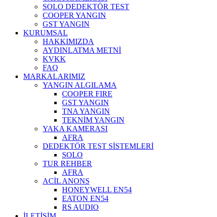
SOLO DEDEKTÖR TEST
COOPER YANGIN
GST YANGIN
KURUMSAL
HAKKIMIZDA
AYDINLATMA METNİ
KVKK
FAQ
MARKALARIMIZ
YANGIN ALGILAMA
COOPER FIRE
GST YANGIN
TNA YANGIN
TEKNİM YANGIN
YAKA KAMERASI
AFRA
DEDEKTÖR TEST SİSTEMLERİ
SOLO
TUR REHBER
AFRA
ACİL ANONS
HONEYWELL EN54
EATON EN54
RS AUDIO
İLETİŞİM