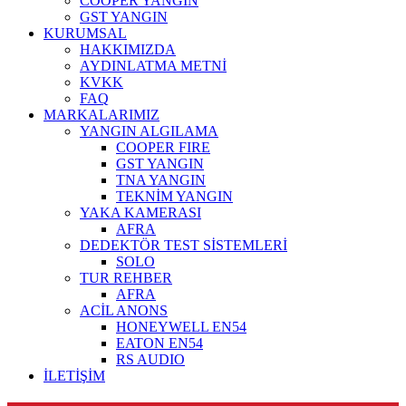
COOPER YANGIN
GST YANGIN
KURUMSAL
HAKKIMIZDA
AYDINLATMA METNİ
KVKK
FAQ
MARKALARIMIZ
YANGIN ALGILAMA
COOPER FIRE
GST YANGIN
TNA YANGIN
TEKNİM YANGIN
YAKA KAMERASI
AFRA
DEDEKTÖR TEST SİSTEMLERİ
SOLO
TUR REHBER
AFRA
ACİL ANONS
HONEYWELL EN54
EATON EN54
RS AUDIO
İLETİŞİM