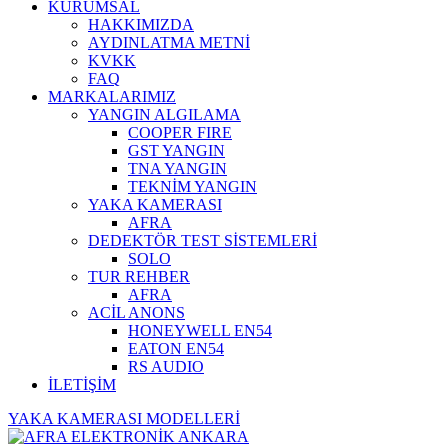
KURUMSAL
HAKKIMIZDA
AYDINLATMA METNİ
KVKK
FAQ
MARKALARIMIZ
YANGIN ALGILAMA
COOPER FIRE
GST YANGIN
TNA YANGIN
TEKNİM YANGIN
YAKA KAMERASI
AFRA
DEDEKTÖR TEST SİSTEMLERİ
SOLO
TUR REHBER
AFRA
ACİL ANONS
HONEYWELL EN54
EATON EN54
RS AUDIO
İLETİŞİM
YAKA KAMERASI MODELLERİ