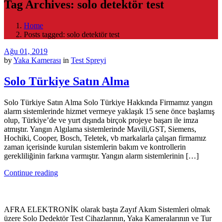
Tag Archives: solo detektör test
Home
Posts tagged: solo detektör test
Ağu 01, 2019
by
Yaka Kamerası
in
Test Spreyi
Solo Türkiye Satın Alma
Solo Türkiye Satın Alma Solo Türkiye Hakkında Firmamız yangın
alarm sistemlerinde hizmet vermeye yaklaşık 15 sene önce başlamış
olup, Türkiye’de ve yurt dışında birçok projeye başarı ile imza
atmıştır. Yangın Algılama sistemlerinde Mavili,GST, Siemens,
Hochiki, Cooper, Bosch, Teletek, vb markalarla çalışan firmamız
zaman içerisinde kurulan sistemlerin bakım ve kontrollerin
gerekliliğinin farkına varmıştır. Yangın alarm sistemlerinin […]
Continue reading
AFRA ELEKTRONİK olarak başta Zayıf Akım Sistemleri olmak
üzere Solo Dedektör Test Cihazlarının, Yaka Kameralarının ve Tur