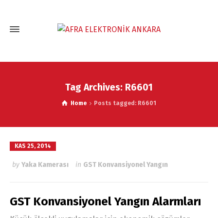
Tag Archives: R6601
Home
Posts tagged: R6601
KAS 25, 2014
by
Yaka Kamerası
in
GST Konvansiyonel Yangın
GST Konvansiyonel Yangın Alarmları