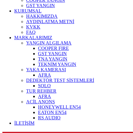
COOPER YANGIN
GST YANGIN
KURUMSAL
HAKKIMIZDA
AYDINLATMA METNİ
KVKK
FAQ
MARKALARIMIZ
YANGIN ALGILAMA
COOPER FIRE
GST YANGIN
TNA YANGIN
TEKNİM YANGIN
YAKA KAMERASI
AFRA
DEDEKTÖR TEST SİSTEMLERİ
SOLO
TUR REHBER
AFRA
ACİL ANONS
HONEYWELL EN54
EATON EN54
RS AUDIO
İLETİŞİM