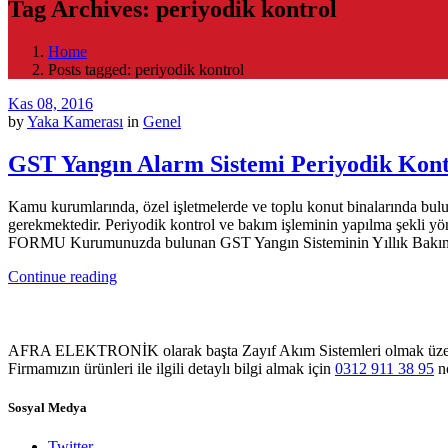
Tag Archives: periyodik kontrol
Home
Posts tagged: periyodik kontrol
Kas 08, 2016
by
Yaka Kamerası
in
Genel
GST Yangın Alarm Sistemi Periyodik Kont
Kamu kurumlarında, özel işletmelerde ve toplu konut binalarında bulun
gerekmektedir. Periyodik kontrol ve bakım işleminin yapılma
FORMU Kurumunuzda bulunan GST Yangın Sisteminin Yıllık Bakım
Continue reading
AFRA ELEKTRONİK olarak başta Zayıf Akım Sistemleri olmak üzere Sol
Firmamızın ürünleri ile ilgili detaylı bilgi almak için
0312 911 38 95
no
Sosyal Medya
Twitter