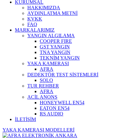
KURUMSAL
HAKKIMIZDA
AYDINLATMA METNİ
KVKK
FAQ
MARKALARIMIZ
YANGIN ALGILAMA
COOPER FIRE
GST YANGIN
TNA YANGIN
TEKNİM YANGIN
YAKA KAMERASI
AFRA
DEDEKTÖR TEST SİSTEMLERİ
SOLO
TUR REHBER
AFRA
ACİL ANONS
HONEYWELL EN54
EATON EN54
RS AUDIO
İLETİŞİM
YAKA KAMERASI MODELLERİ